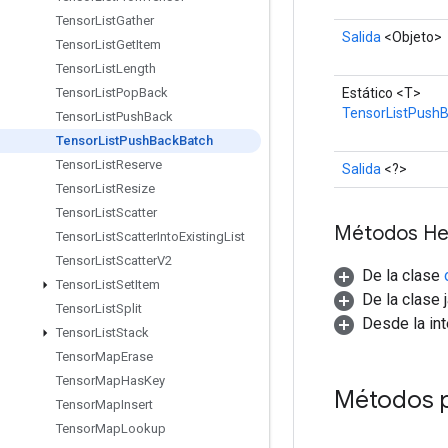
Tensor
List
Gather
Salida
<Objeto>
Tensor
List
Get
Item
Tensor
List
Length
Estático <T>
Tensor
List
Pop
Back
TensorListPush
Tensor
List
Push
Back
Tensor
List
Push
Back
Batch
Tensor
List
Reserve
Salida
<?>
Tensor
List
Resize
Tensor
List
Scatter
Métodos He
Tensor
List
Scatter
Into
Existing
List
Tensor
List
Scatter
V2
De la clase
Tensor
List
Set
Item
De la clase 
Tensor
List
Split
Desde la in
Tensor
List
Stack
Tensor
Map
Erase
Tensor
Map
Has
Key
Métodos 
Tensor
Map
Insert
Tensor
Map
Lookup