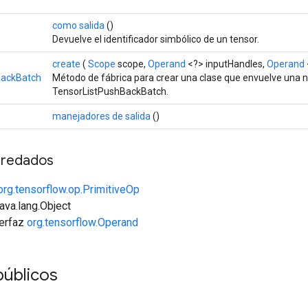
como salida
()
Devuelve el identificador simbólico de un tensor.
create
(
Scope
scope,
Operand
<?> inputHandles,
Operand
BackBatch
Método de fábrica para crear una clase que envuelve una 
TensorListPushBackBatch.
manejadores de salida
()
redados
org.tensorflow.op.PrimitiveOp
java.lang.Object
terfaz
org.tensorflow.Operand
públicos