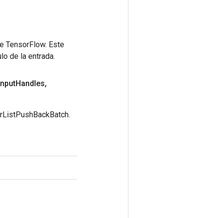
de TensorFlow. Este
lo de la entrada.
input
Handles
,
orListPushBackBatch.