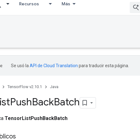
Recursos
Más
Se usó la
API de Cloud Translation
para traducir esta página.
TensorFlow v2.10.1
Java
ist
Push
Back
Batch
ica
TensorListPushBackBatch
licos