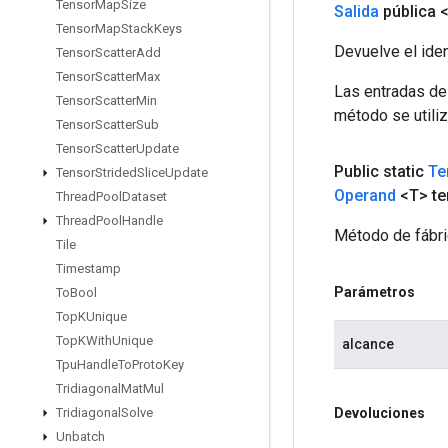
Tensor
Map
Size
Salida
pública 
Tensor
Map
Stack
Keys
Devuelve el iden
Tensor
Scatter
Add
Tensor
Scatter
Max
Las entradas de
Tensor
Scatter
Min
método se utiliz
Tensor
Scatter
Sub
Tensor
Scatter
Update
Public static
Te
Tensor
Strided
Slice
Update
Operand
<T> te
Thread
Pool
Dataset
Thread
Pool
Handle
Método de fábri
Tile
Timestamp
Parámetros
To
Bool
Top
KUnique
Top
KWith
Unique
alcance
Tpu
Handle
To
Proto
Key
Tridiagonal
Mat
Mul
Devoluciones
Tridiagonal
Solve
Unbatch