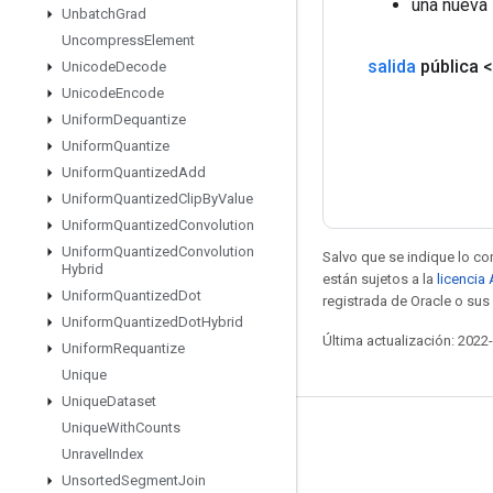
una nueva
Unbatch
Grad
Uncompress
Element
salida
pública 
Unicode
Decode
Unicode
Encode
Uniform
Dequantize
Uniform
Quantize
Uniform
Quantized
Add
Uniform
Quantized
Clip
By
Value
Uniform
Quantized
Convolution
Uniform
Quantized
Convolution
Salvo que se indique lo con
Hybrid
están sujetos a la
licencia
Uniform
Quantized
Dot
registrada de Oracle o sus 
Uniform
Quantized
Dot
Hybrid
Última actualización: 2022
Uniform
Requantize
Unique
Unique
Dataset
Unique
With
Counts
Mantente conectado
Unravel
Index
Blog
Unsorted
Segment
Join