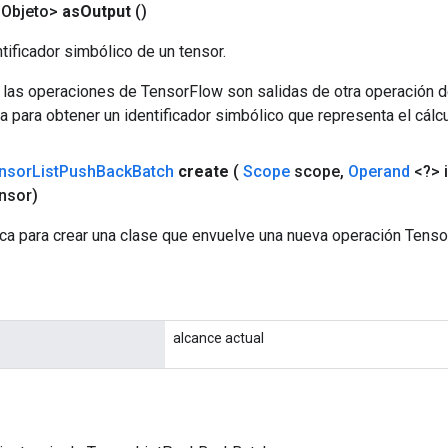
<Objeto>
as
Output
()
tificador simbólico de un tensor.
 las operaciones de TensorFlow son salidas de otra operación 
a para obtener un identificador simbólico que representa el cálcu
nsor
List
Push
Back
Batch
create
(
Scope
scope
,
Operand
<?> 
nsor)
ca para crear una clase que envuelve una nueva operación Tens
alcance actual