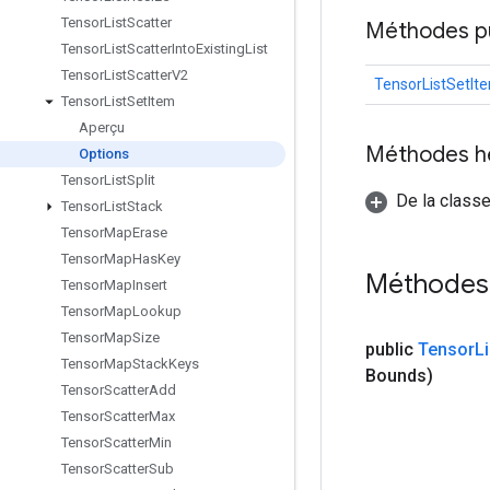
Tensor
List
Scatter
Méthodes p
Tensor
List
Scatter
Into
Existing
List
Tensor
List
Scatter
V2
TensorListSetIt
Tensor
List
Set
Item
Aperçu
Méthodes h
Options
Tensor
List
Split
De la classe
Tensor
List
Stack
Tensor
Map
Erase
Tensor
Map
Has
Key
Méthodes
Tensor
Map
Insert
Tensor
Map
Lookup
Tensor
Map
Size
public
Tensor
Li
Tensor
Map
Stack
Keys
Bounds)
Tensor
Scatter
Add
Tensor
Scatter
Max
Tensor
Scatter
Min
Tensor
Scatter
Sub