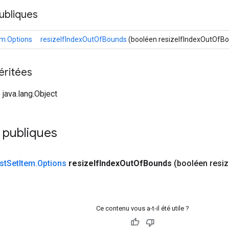
ubliques
em.Options
resizeIfIndexOutOfBounds
(booléen resizeIfIndexOutOfB
éritées
 java.lang.Object
 publiques
st
Set
Item
.
Options
resize
If
Index
Out
Of
Bounds
(booléen resi
Ce contenu vous a-t-il été utile ?