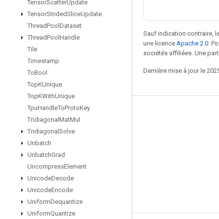
Tensor
Scatter
Update
Tensor
Strided
Slice
Update
Thread
Pool
Dataset
Sauf indication contraire, 
Thread
Pool
Handle
une licence
Apache 2.0
. P
Tile
sociétés affiliées. Une part
Timestamp
Dernière mise à jour le 202
To
Bool
Top
KUnique
Top
KWith
Unique
Tpu
Handle
To
Proto
Key
Rester connecté
Tridiagonal
Mat
Mul
Blog
Tridiagonal
Solve
Unbatch
Forum
Unbatch
Grad
GitHub
Uncompress
Element
Twitter
Unicode
Decode
Unicode
Encode
YouTube
Uniform
Dequantize
Uniform
Quantize