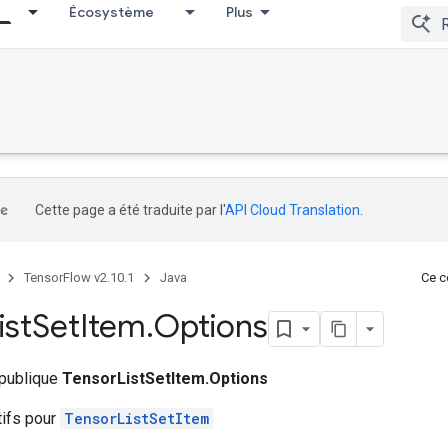
Écosystème
Plus
Cette page a été traduite par l'
API Cloud Translation
.
TensorFlow v2.10.1
Java
Ce co
ist
Set
Item
.
Options
 publique
TensorListSetItem.Options
tifs pour
TensorListSetItem