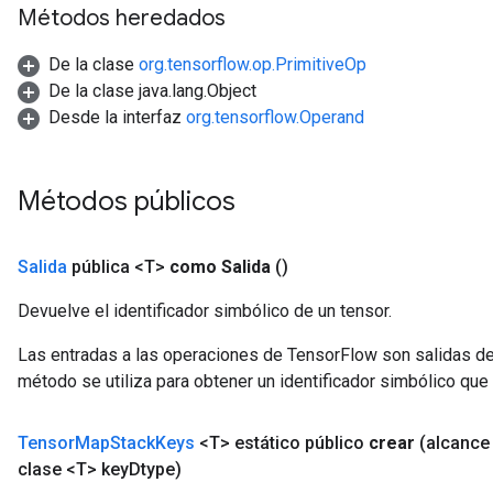
Métodos heredados
De la clase
org.tensorflow.op.PrimitiveOp
De la clase java.lang.Object
Desde la interfaz
org.tensorflow.Operand
Métodos públicos
Salida
pública <T>
como Salida
()
Devuelve el identificador simbólico de un tensor.
Las entradas a las operaciones de TensorFlow son salidas de
método se utiliza para obtener un identificador simbólico que 
Tensor
Map
Stack
Keys
<T> estático público
crear
(alcanc
clase <T> key
Dtype)