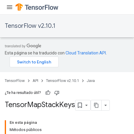
TensorFlow v2.10.1
Esta página se ha traducido con
Cloud Translation API
.
TensorFlow
API
TensorFlow v2.10.1
Java
¿Te ha resultado útil?
Tensor
Map
Stack
Keys
En esta página
Métodos públicos