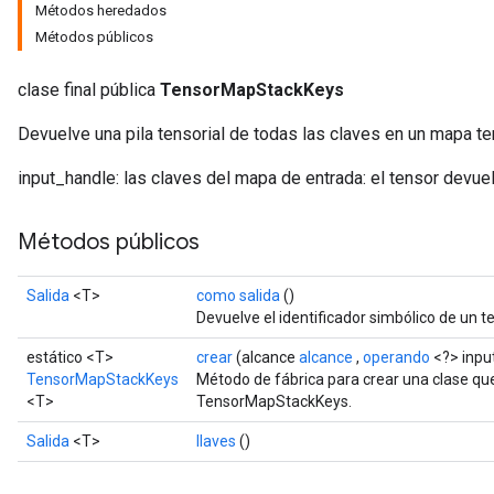
Métodos heredados
Métodos públicos
clase final pública
TensorMapStackKeys
Devuelve una pila tensorial de todas las claves en un mapa ten
input_handle: las claves del mapa de entrada: el tensor devue
Métodos públicos
Salida
<T>
como salida
()
Devuelve el identificador simbólico de un t
estático <T>
crear
(alcance
alcance
,
operando
<?> inpu
TensorMapStackKeys
Método de fábrica para crear una clase q
<T>
TensorMapStackKeys.
Salida
<T>
llaves
()