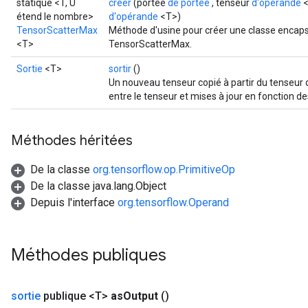
statique <T, U
créer
(portée
de portée
, tenseur
d'opérande
<
étend le nombre>
d'opérande
<T>)
TensorScatterMax
Méthode d'usine pour créer une classe encaps
<T>
TensorScatterMax.
Sortie
<T>
sortir
()
Un nouveau tenseur copié à partir du tenseur
entre le tenseur et mises à jour en fonction de
Méthodes héritées
De la classe
org.tensorflow.op.PrimitiveOp
De la classe java.lang.Object
Depuis l'interface
org.tensorflow.Operand
Méthodes publiques
sortie
publique <T>
as
Output
()