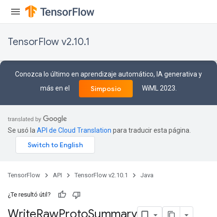
TensorFlow v2.10.1
Conozca lo último en aprendizaje automático, IA generativa y
más en el
WiML 2023.
Simposio
Se usó la
API de Cloud Translation
para traducir esta página.
TensorFlow
API
TensorFlow v2.10.1
Java
¿Te resultó útil?
Write
Raw
Proto
Summary