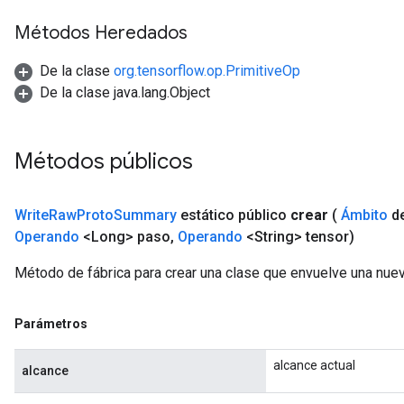
Métodos Heredados
De la clase
org.tensorflow.op.PrimitiveOp
De la clase java.lang.Object
Métodos públicos
Write
Raw
Proto
Summary
estático público
crear
(
Ámbito
de
Operando
<Long> paso
,
Operando
<String> tensor)
Método de fábrica para crear una clase que envuelve una nu
Parámetros
alcance actual
alcance