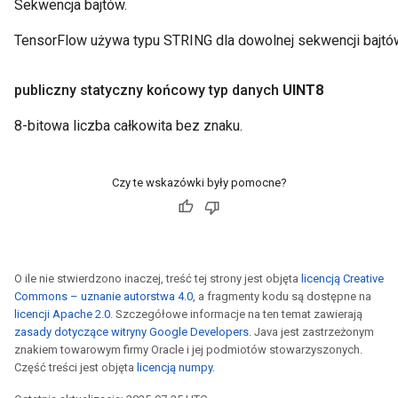
Sekwencja bajtów.
TensorFlow używa typu STRING dla dowolnej sekwencji bajtó
publiczny statyczny końcowy typ danych
UINT8
8-bitowa liczba całkowita bez znaku.
Czy te wskazówki były pomocne?
O ile nie stwierdzono inaczej, treść tej strony jest objęta
licencją Creative
Commons – uznanie autorstwa 4.0
, a fragmenty kodu są dostępne na
licencji Apache 2.0
. Szczegółowe informacje na ten temat zawierają
zasady dotyczące witryny Google Developers
. Java jest zastrzeżonym
znakiem towarowym firmy Oracle i jej podmiotów stowarzyszonych.
Część treści jest objęta
licencją numpy
.