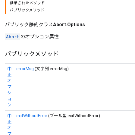
継承されたメソッド
パブリックメソッド
パブリック静的クラス
Abort.Options
rs
Abort
のオプション属性
パブリックメソッド
中
errorMsg
(文字列 errorMsg)
止
オ
プ
シ
ョ
ン
中
exitWithoutError
(ブール型 exitWithoutError)
止
オ
プ