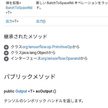
値を拡張>
新しい BatchToSpaceNd オペレーショ
BatchToSpaceNd
ド。
<T>
出力
<T>
出力
()
source
継承されたメソッド
クラス
org.tensorflow.op.PrimitiveOp
から
leOp
クラスjava.lang.Objectから
インターフェース
org.tensorflow.Operand
から
パブリックメソッド
public
Output
<T>
as
Output
()
テンソルのシンボリック ハンドルを返します。