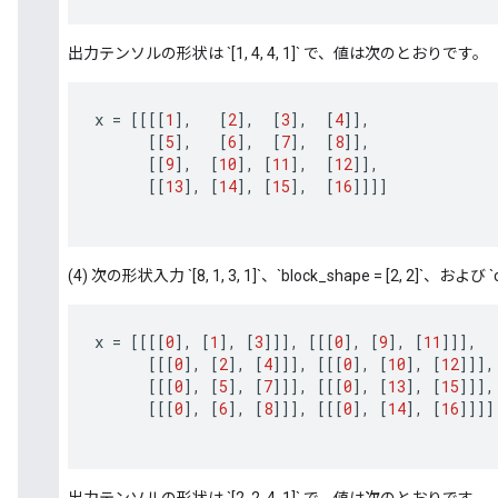
出力テンソルの形状は `[1, 4, 4, 1]` で、値は次のとおりです。
x
=
[[[[
1
]
,
[
2
]
,
[
3
]
,
[
4
]]
,
[[
5
]
,
[
6
]
,
[
7
]
,
[
8
]]
,
[[
9
]
,
[
10
]
,
[
11
]
,
[
12
]]
,
[[
13
]
,
[
14
]
,
[
15
]
,
[
16
]]]]
(4) 次の形状入力 `[8, 1, 3, 1]`、`block_shape = [2, 2]`、および `crop
x
=
[[[[
0
]
,
[
1
]
,
[
3
]]]
,
[[[
0
]
,
[
9
]
,
[
11
]]]
,
[[[
0
]
,
[
2
]
,
[
4
]]]
,
[[[
0
]
,
[
10
]
,
[
12
]]]
,
[[[
0
]
,
[
5
]
,
[
7
]]]
,
[[[
0
]
,
[
13
]
,
[
15
]]]
,
[[[
0
]
,
[
6
]
,
[
8
]]]
,
[[[
0
]
,
[
14
]
,
[
16
]]]]