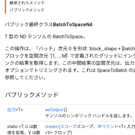
継承されたメソッド
パブリックメソッド
パブリック最終クラス
BatchToSpaceNd
T 型の ND テンソルの BatchToSpace。
この操作は、「バッチ」次元 0 を形状 `block_shape + [batc
ブロックを空間次元 `[1, ..., M]` で定義されたグリッ
ンクの結果を取得します。この中間結果の空間次元は、出力
オプションでトリミングされます。これは SpaceToBatc
参照してください。
パブリックメソッド
出力
<T>
asOutput
()
テンソルのシンボリック ハンドルを返します。
static <T, U は数
create
(
スコープ
スコープ、
オペランド
<T> 入
t
値を拡張、V は数
<V> クロップ)