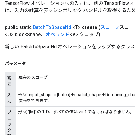
TensorFlow オペレーションへの入力は、別の TensorF
は、入力の計算を表すシンボリック ハンドルを取得するた
Flush
public static
Batch
To
Space
Nd
<T>
create
(
スコープ
スコー
<U> block
Shape、
オペランド
<V> クロップ)
eHandleOp
新しい BatchToSpaceNd オペレーションをラップする
パラメータ
ureSplit
現在のスコープ
範
囲
形状 `input_shape = [batch] + spatial_shape + Remaini
入
次元を持ちます。
力
形状 `[M]` の 1-D、すべての値は >= 1 でなければなりません。
ブ
ロ
ッ
ク