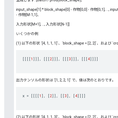
生成します: [batch / prod(block_shape),
input_shape[1] * block_shape[0] - 作物[0,0] - 作物[0,1], ..., i
- 作物[M-1,1]、
入力形状[M+1], ..., 入力形状[N-1]]
いくつかの例:
(1) 以下の形状 `[4, 1, 1, 1]`、`block_shape = [2, 2]`、および `cro
[[[[
1
]]]
,
[[[
2
]]]
,
[[[
3
]]]
,
[[[
4
]]]]
出力テンソルの形状は `[1, 2, 2, 1]` で、値は次のとおりです。
x
=
[[[[
1
]
,
[
2
]]
,
[[
3
]
,
[
4
]]]]
(2) 以下の形状 `[4, 1, 1, 3]`、`block_shape = [2, 2]`、および `cro