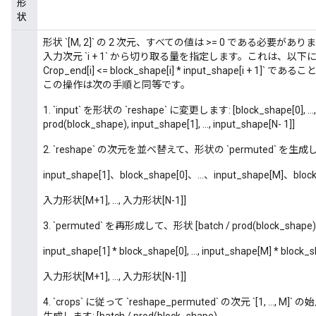
形
状
形状 `[M, 2]` の 2 次元、すべての値は >= 0 である必要があります。 `cro
入力次元 `i + 1` から切り取る量を指定します。これは、以下に対応し
Crop_end[i] <= block_shape[i] * input_shape[i + 1]`
この操作は次の手順と同等です。
1. `input` を形状の `reshape` に変更します: [block_shape[0], ...
prod(block_shape), input_shape[1], ..., input_shape[N- 1]]
2. `reshape` の次元を並べ替えて、形状の `permuted` を生成します [
input_shape[1]、block_shape[0]、...、input_shape[M]、blo
入力形状[M+1], ..., 入力形状[N-1]]
3. `permuted` を再形成して、形状 [batch / prod(block_shape)
input_shape[1] * block_shape[0], ..., input_shape[M] * block_
入力形状[M+1], ..., 入力形状[N-1]]
4. `crops` に従って `reshape_permuted` の次元 `[1, .