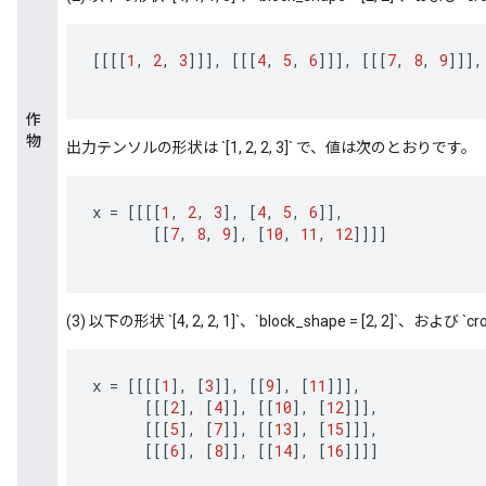
[[[[
1
,
2
,
3
]]]
,
[[[
4
,
5
,
6
]]]
,
[[[
7
,
8
,
9
]]]
,
作
物
出力テンソルの形状は `[1, 2, 2, 3]` で、値は次のとおりです。
x
=
[[[[
1
,
2
,
3
]
,
[
4
,
5
,
6
]]
,
[[
7
,
8
,
9
]
,
[
10
,
11
,
12
]]]]
(3) 以下の形状 `[4, 2, 2, 1]`、`block_shape = [2, 2]`、および `cro
x
=
[[[[
1
]
,
[
3
]]
,
[[
9
]
,
[
11
]]]
,
[[[
2
]
,
[
4
]]
,
[[
10
]
,
[
12
]]]
,
[[[
5
]
,
[
7
]]
,
[[
13
]
,
[
15
]]]
,
[[[
6
]
,
[
8
]]
,
[[
14
]
,
[
16
]]]]