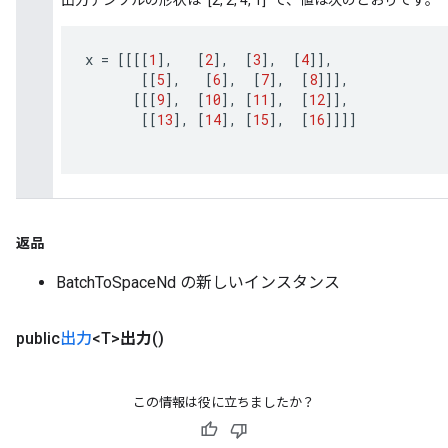
出力テンソルの形状は `[2, 2, 4, 1]` で、値は次のとおりです。
x
=
[[[[
1
]
,
[
2
]
,
[
3
]
,
[
4
]]
,
[[
5
]
,
[
6
]
,
[
7
]
,
[
8
]]]
,
[[[
9
]
,
[
10
]
,
[
11
]
,
[
12
]]
,
[[
13
]
,
[
14
]
,
[
15
]
,
[
16
]]]]
返品
BatchToSpaceNd の新しいインスタンス
public
出力
<T>
出力
()
この情報は役に立ちましたか？
ryTensorBatch
dTensorBatch