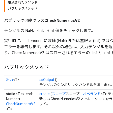
継承されたメソッド
パブリックメソッド
パブリック最終クラス
CheckNumericsV2
テンソルの NaN、-Inf、+Inf 値をチェックします。
実行時に、「tensor」に数値 (NaN) または無限大 (Inf) ではな
エラーを報告します。それ以外の場合は、入力テンソルを返します。 C
り、CheckNumericsV2 はスローされるエラーの -Inf と +I
パブリックメソッド
出力
<T>
asOutput
()
テンソルのシンボリック ハンドルを返します
static <T extends
create
(
スコープ
スコープ、
オペランド
<T> 
Number>
新しい CheckNumericsV2 オペレーシ
CheckNumericsV2
ッド。
<T>