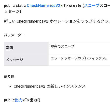
public static
Check
Numerics
V2
<T>
create
(
スコープ
スコ
ッセージ)
新しい CheckNumericsV2 オペレーションをラップす
パラメーター
現在のスコープ
範囲
エラーメッセージのプレフィックス。
メッセージ
戻り値
CheckNumericsV2 の新しいインスタンス
public
出力
<T>
出力
()