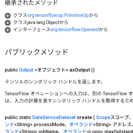
継承されたメソッド
ryTensorBatch
dTensorBatch
クラス
org.tensorflow.op.PrimitiveOp
から
クラスjava.lang.Objectから
インターフェース
org.tensorflow.Operand
から
パブリックメソッド
public
Output
<オブジェクト>
as
Output
()
テンソルのシンボリック ハンドルを返します。
rBatch
TensorFlow オペレーションへの入力は、別の TensorF
は、入力の計算を表すシンボリック ハンドルを取得するた
Batch
public static
Data
Service
Dataset
create
(
Scope
スコープ
atch
ンド
<String> process
Mode、
オペランド
<String> アドレ
ランド
<String> job
Name、
オペランド
<Long> max
Outstand