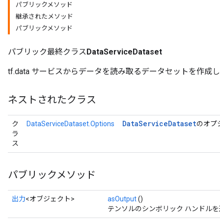
パブリックメソッド
継承されたメソッド
パブリックメソッド
パブリック最終クラス
DataServiceDataset
tf.data サービスからデータを読み取るデータセットを作成
ネストされたクラス
Data
Service
Dataset
ク
DataServiceDataset.Options
のオプ
ラ
ス
パブリックメソッド
出力
<オブジェクト>
asOutput
()
テンソルのシンボリック ハンドルを