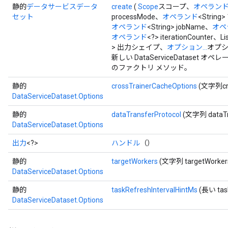
静的
データサービスデータ
create
(
Scope
スコープ、
オペラン
セット
processMode、
オペランド
<Strin
オペランド
<String> jobName、
オペ
オペランド
<?> iterationCounte
> 出力シェイプ、
オプション...
オプシ
新しい DataServiceDatase
のファクトリ メソッド。
静的
crossTrainerCacheOptions
(文字列cro
DataServiceDataset.Options
静的
dataTransferProtocol
(文字列 dataTra
DataServiceDataset.Options
出力
<?>
ハンドル
（）
静的
targetWorkers
(文字列 targetWorker
DataServiceDataset.Options
静的
taskRefreshIntervalHintMs
(長い task
DataServiceDataset.Options