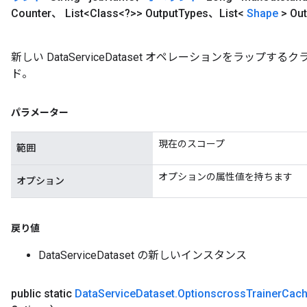
Counter、 List<Class<?>> Output
Types、List<
Shape
> Out
新しい DataServiceDataset オペレーションをラッ
ド。
パラメーター
現在のスコープ
範囲
オプションの属性値を持ちます
オプション
戻り値
DataServiceDataset の新しいインスタンス
public static
Data
Service
Dataset
.
Optionscross
Trainer
Cac