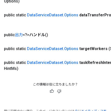
Options)
public static
Data
Service
Dataset
.
Options
data
Transfer
Pro
public
出力
<?>
ハンドル
()
public static
Data
Service
Dataset
.
Options
target
Workers
(
public static
Data
Service
Dataset
.
Options
task
Refresh
Inte
Hint
Ms)
この情報は役に立ちましたか？