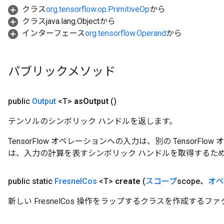
クラス
org.tensorflow.op.PrimitiveOp
から
クラスjava.lang.Objectから
インターフェース
org.tensorflow.Operand
から
パブリックメソッド
public
Output
<T>
as
Output
()
テンソルのシンボリック ハンドルを返します。
TensorFlow オペレーションへの入力は、別の TensorF
は、入力の計算を表すシンボリック ハンドルを取得するた
public static
Fresnel
Cos
<T>
create
(
スコープ
scope、
オペ
新しい FresnelCos 操作をラップするクラスを作成するフ