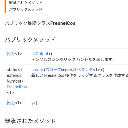
継承されたメソッド
パブリックメソッド
パブリック最終クラス
FresnelCos
パブリックメソッド
出力
<T>
asOutput
()
テンソルのシンボリック ハンドルを返します。
static <T
create
(
スコープ
scope,
オペランド
<T> x)
extends
新しい FresnelCos 操作をラップするクラスを作成
Number>
FresnelCos
<T>
出力
<T>
y
()
継承されたメソッド