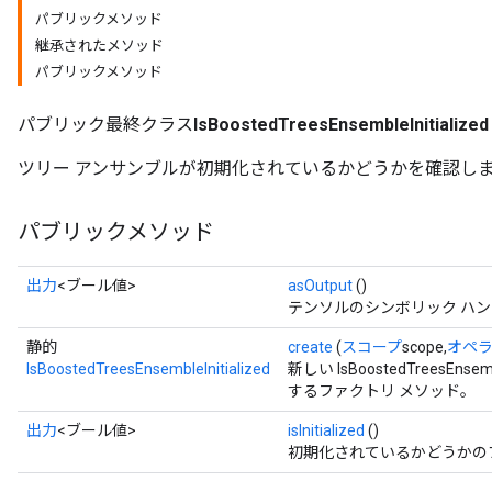
パブリックメソッド
継承されたメソッド
パブリックメソッド
パブリック最終クラス
IsBoostedTreesEnsembleInitialized
ツリー アンサンブルが初期化されているかどうかを確認し
パブリックメソッド
出力
<ブール値>
asOutput
()
テンソルのシンボリック ハ
静的
create
(
スコープ
scope,
オペ
IsBoostedTreesEnsembleInitialized
新しい IsBoostedTreesEn
するファクトリ メソッド。
出力
<ブール値>
isInitialized
()
初期化されているかどうかの
rs
mParameters