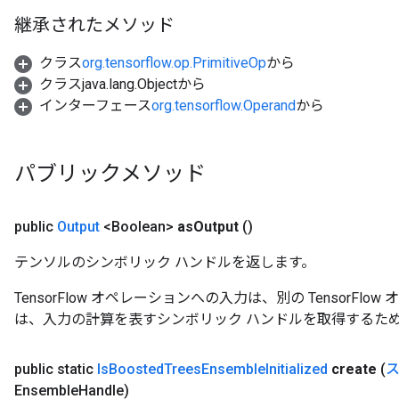
rs
継承されたメソッド
Parameters
クラス
org.tensorflow.op.PrimitiveOp
から
クラスjava.lang.Objectから
rParameters
インターフェース
org.tensorflow.Operand
から
Parameters
ters
arameters
パブリックメソッド
meters
rs
tDescentParameters
public
Output
<Boolean>
as
Output
()
テンソルのシンボリック ハンドルを返します。
TensorFlow オペレーションへの入力は、別の TensorF
は、入力の計算を表すシンボリック ハンドルを取得するた
public static
Is
Boosted
Trees
Ensemble
Initialized
create
(
Ensemble
Handle)