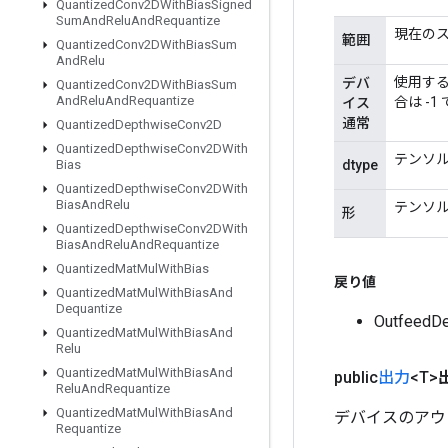
Quantized
Conv2DWith
Bias
Signed
Sum
And
Relu
And
Requantize
現在の
範囲
Quantized
Conv2DWith
Bias
Sum
And
Relu
使用する
デバ
Quantized
Conv2DWith
Bias
Sum
And
Relu
And
Requantize
合は -
イス
通常
Quantized
Depthwise
Conv2D
Quantized
Depthwise
Conv2DWith
テンソ
dtype
Bias
Quantized
Depthwise
Conv2DWith
Bias
And
Relu
テンソ
形
Quantized
Depthwise
Conv2DWith
Bias
And
Relu
And
Requantize
Quantized
Mat
Mul
With
Bias
戻り値
Quantized
Mat
Mul
With
Bias
And
Dequantize
Outfee
Quantized
Mat
Mul
With
Bias
And
Relu
Quantized
Mat
Mul
With
Bias
And
public
出力
<T>
Relu
And
Requantize
Quantized
Mat
Mul
With
Bias
And
デバイスのアウ
Requantize