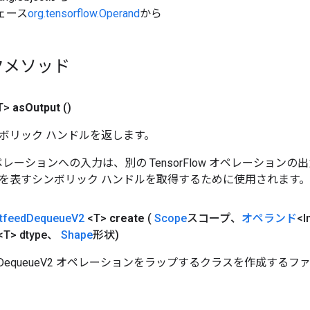
ェース
org.tensorflow.Operand
から
クメソッド
T>
as
Output
()
ボリック ハンドルを返します。
w オペレーションへの入力は、別の TensorFlow オペレーショ
を表すシンボリック ハンドルを取得するために使用されます。
tfeed
Dequeue
V2
<T>
create
(
Scope
スコープ、
オペランド
<I
s<T> dtype、
Shape
形状)
eedDequeueV2 オペレーションをラップするクラスを作成する