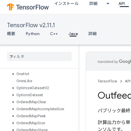
インストール
詳細
API
NcclBroadcast
NcclReduce
Ndtri
TensorFlow v2.11.1
NearestNeighbors
NextAfter
概要
Python
C++
Java
詳細
NextIteration
No
Op
Non
Deterministic
Ints
Non
Max
Suppression
V5
Non
Serializable
Dataset
One
Hot
Ones
Like
TensorFlow
API
Optimize
Dataset
V2
Outfee
Options
Dataset
Ordered
Map
Clear
Ordered
Map
Incomplete
Size
パブリック最終
Ordered
Map
Peek
計算出力から単
Ordered
Map
Size
ンソルです。
Ordered
Map
Stage