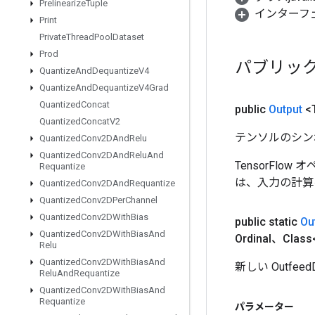
Prelinearize
Tuple
インターフ
Print
Private
Thread
Pool
Dataset
Prod
パブリッ
Quantize
And
Dequantize
V4
Quantize
And
Dequantize
V4Grad
Quantized
Concat
public
Output
<
Quantized
Concat
V2
テンソルのシン
Quantized
Conv2DAnd
Relu
Quantized
Conv2DAnd
Relu
And
TensorFlo
Requantize
は、入力の計算
Quantized
Conv2DAnd
Requantize
Quantized
Conv2DPer
Channel
Quantized
Conv2DWith
Bias
public static
Ou
Quantized
Conv2DWith
Bias
And
Ordinal、Clas
Relu
Quantized
Conv2DWith
Bias
And
新しい Outf
Relu
And
Requantize
Quantized
Conv2DWith
Bias
And
Requantize
パラメーター