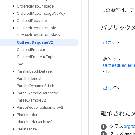
Ordered
Map
Unstage
この操作は、デ
Ordered
Map
Unstage
No
Key
Outfeed
Dequeue
パブリック
Outfeed
Dequeue
Tuple
Outfeed
Dequeue
Tuple
V2
出力
<T>
Outfeed
Dequeue
V2
Outfeed
Enqueue
Outfeed
Enqueue
Tuple
静的 <T>
Pad
OutfeedDequeu
<T>
Parallel
Batch
Dataset
Parallel
Concat
Parallel
Dynamic
Stitch
出力
<T>
Parse
Example
Dataset
V2
Parse
Example
V2
Parse
Sequence
Example
V2
継承された
Placeholder
Placeholder
With
Default
クラス
org.t
Prelinearize
クラスjava.l