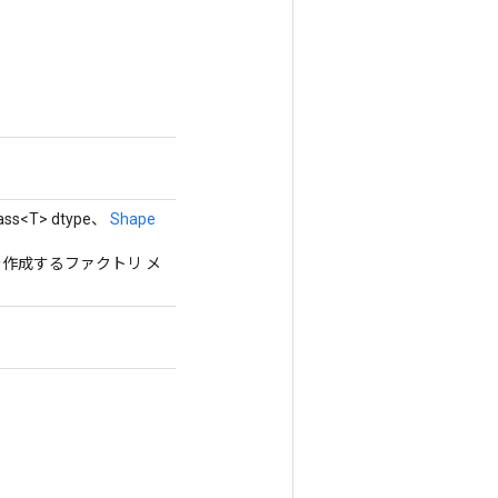
lass<T> dtype、
Shape
スを作成するファクトリ メ