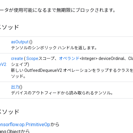
ータが使用可能になるまで無期限にブロックされます。
メソッド
asOutput
()
テンソルのシンボリック ハンドルを返します。
create
(
Scope
スコープ、
オペランド
<Integer> deviceOrdinal、C
eV2
シェイプ)
新しい OutfeedDequeueV2 オペレーションをラップするクラ
ソッド。
出力
()
デバイスのアウトフィードから読み取られるテンソル。
メソッド
ensorflow.op.PrimitiveOp
から
ang.Objectから