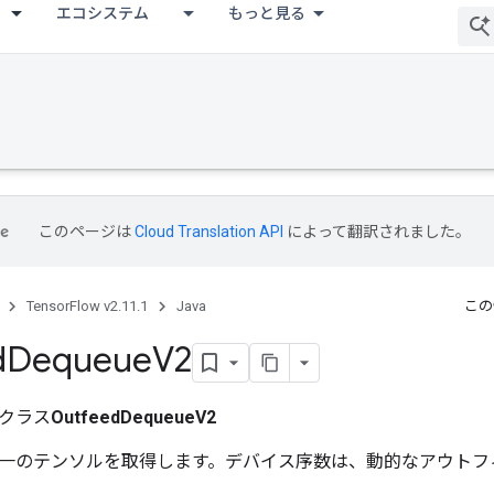
エコシステム
もっと見る
このページは
Cloud Translation API
によって翻訳されました。
TensorFlow v2.11.1
Java
この
d
Dequeue
V2
クラス
OutfeedDequeueV2
一のテンソルを取得します。デバイス序数は、動的なアウトフ