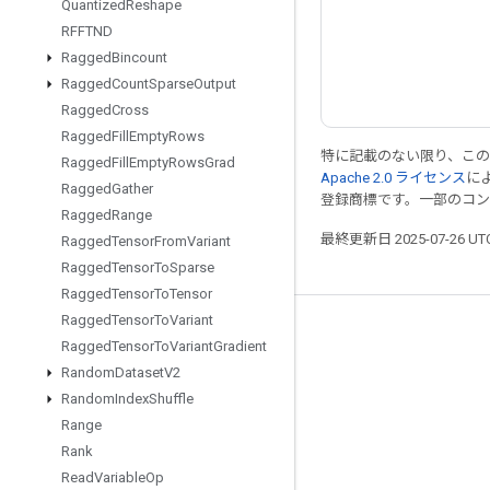
Quantized
Reshape
RFFTND
Ragged
Bincount
Ragged
Count
Sparse
Output
Ragged
Cross
Ragged
Fill
Empty
Rows
特に記載のない限り、こ
Ragged
Fill
Empty
Rows
Grad
Apache 2.0 ライセンス
に
Ragged
Gather
登録商標です。一部のコ
Ragged
Range
最終更新日 2025-07-26 U
Ragged
Tensor
From
Variant
Ragged
Tensor
To
Sparse
Ragged
Tensor
To
Tensor
Ragged
Tensor
To
Variant
つながる
Ragged
Tensor
To
Variant
Gradient
ブログ
Random
Dataset
V2
Random
Index
Shuffle
フォーラム
Range
GitHub
Rank
Twitter
Read
Variable
Op