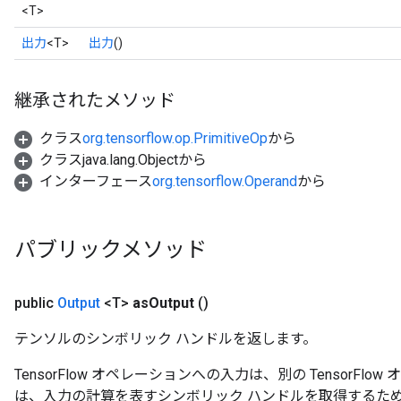
<T>
出力
<T>
出力
()
継承されたメソッド
クラス
org.tensorflow.op.PrimitiveOp
から
クラスjava.lang.Objectから
インターフェース
org.tensorflow.Operand
から
パブリックメソッド
public
Output
<T>
as
Output
()
テンソルのシンボリック ハンドルを返します。
TensorFlow オペレーションへの入力は、別の TensorF
は、入力の計算を表すシンボリック ハンドルを取得するた