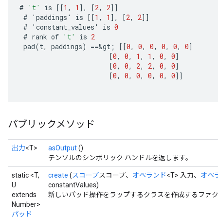
ize
#
't'
is
[[
1
,
1
]
,
[
2
,
2
]]
#
'
paddings
'
is
[[
1
,
1
]
,
[
2
,
2
]]
#
'
constant_values
'
is
0
#
rank
of
't'
is
2
pad
(
t
,
paddings
)
==
&
gt
;
[[
0
,
0
,
0
,
0
,
0
,
0
]
[
0
,
0
,
1
,
1
,
0
,
0
]
Requantize
[
0
,
0
,
2
,
2
,
0
,
0
]
ize
[
0
,
0
,
0
,
0
,
0
,
0
]]
AndReluAndRequantize
u
uAndRequantize
パブリックメソッド
AndRelu
出力
<T>
asOutput
()
AndReluAndRequantize
テンソルのシンボリック ハンドルを返します。
static <T,
create
(
スコープ
スコープ、
オペランド
<T> 入力、
オペ
ize
U
constantValues)
extends
新しいパッド操作をラップするクラスを作成するファク
Requantize
Number>
ize
パッド