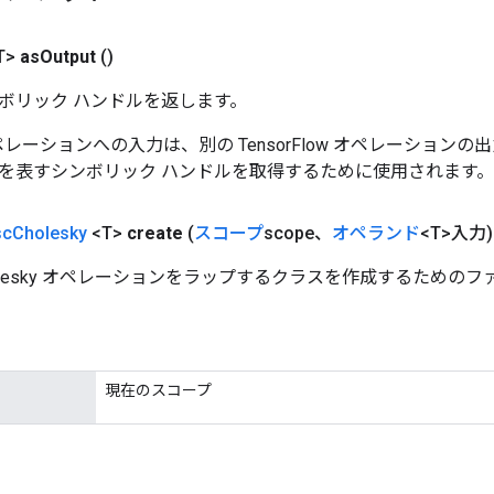
T>
as
Output
()
ボリック ハンドルを返します。
w オペレーションへの入力は、別の TensorFlow オペレーショ
を表すシンボリック ハンドルを取得するために使用されます。
sc
Cholesky
<T>
create
(
スコープ
scope、
オペランド
<T>入力)
Cholesky オペレーションをラップするクラスを作成するための
現在のスコープ