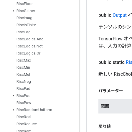
Risc
Floor
Risc
Gather
public
Output
<
Risc
Imag
Risc
Is
Finite
テンソルのシン
Risc
Log
TensorFlo
Risc
Logical
And
は、入力の計算
Risc
Logical
Not
Risc
Logical
Or
Risc
Max
public static
Ri
Risc
Min
新しい Risc
Risc
Mul
Risc
Neg
Risc
Pad
パラメーター
Risc
Pool
Risc
Pow
範囲
Risc
Random
Uniform
Risc
Real
Risc
Reduce
戻り値
Risc
Rem