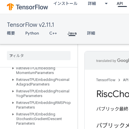
インストール
詳細
API
RetrieveTPUEmbeddingADAMParameters
RetrieveTPUEmbeddingAdadeltaParameters
RetrieveTPUEmbeddingAdagradMomentumParameters
TensorFlow v2.11.1
RetrieveTPUEmbeddingAdagradParameters
RetrieveTPUEmbeddingCenteredRMSPropParameters
概要
Python
C++
Java
詳細
RetrieveTPUEmbeddingFTRLParameters
Retrieve
TPUEmbedding
Frequency
Estimator
Parameters
Retrieve
TPUEmbedding
MDLAdagrad
Light
Parameters
Retrieve
TPUEmbedding
Momentum
Parameters
Retrieve
TPUEmbedding
Proximal
TensorFlow
API
Adagrad
Parameters
Risc
Cho
Retrieve
TPUEmbedding
Proximal
Yogi
Parameters
Retrieve
TPUEmbedding
RMSProp
Parameters
パブリック最終
Retrieve
TPUEmbedding
Stochastic
Gradient
Descent
Parameters
パブリック