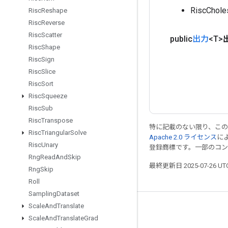
RiscCh
Risc
Reshape
Risc
Reverse
Risc
Scatter
public
出力
<T>
Risc
Shape
Risc
Sign
Risc
Slice
Risc
Sort
Risc
Squeeze
Risc
Sub
Risc
Transpose
特に記載のない限り、こ
Risc
Triangular
Solve
Apache 2.0 ライセンス
に
Risc
Unary
登録商標です。一部のコ
Rng
Read
And
Skip
最終更新日 2025-07-26 U
Rng
Skip
Roll
Sampling
Dataset
Scale
And
Translate
つながる
Scale
And
Translate
Grad