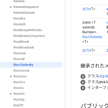
Reverse
Reverse
Sequence
出力
<T>
Rewrite
Dataset
Risc
Abs
static <T
c
Risc
Add
extends
Risc
Binary
Arithmetic
Number>
Risc
Binary
Comparison
RiscCholesky
<T>
Risc
Bitcast
Risc
Broadcast
出力
<T>
Risc
Cast
Risc
Ceil
継承された
Risc
Cholesky
Risc
Concat
クラス
org.t
Risc
Conv
クラスjava.l
Risc
Cos
インターフ
Risc
Div
Risc
Dot
Risc
Exp
パブリッ
Risc
Fft