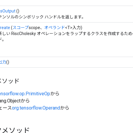
asOutput
()
テンソルのシンボリック ハンドルを返します。
reate
(
スコープ
scope、
オペランド
<T>入力)
新しい RiscCholesky オペレーションをラップするクラスを作成するた
ド。
出力
()
メソッド
ensorflow.op.PrimitiveOp
から
ang.Objectから
ェース
org.tensorflow.Operand
から
クメソッド