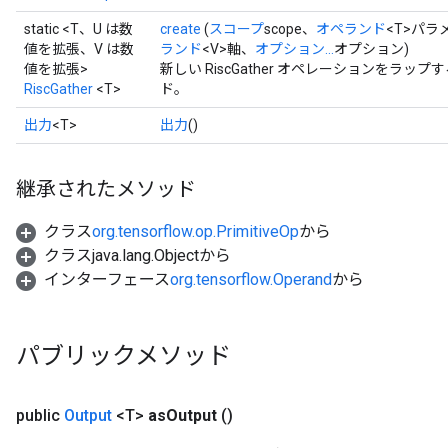
static <T、U は数
create
(
スコープ
scope、
オペランド
<T>パラ
値を拡張、V は数
ランド
<V>軸、
オプション...
オプション)
値を拡張>
新しい RiscGather オペレーションをラ
RiscGather
<T>
ド。
出力
<T>
出力
()
継承されたメソッド
クラス
org.tensorflow.op.PrimitiveOp
から
クラスjava.lang.Objectから
インターフェース
org.tensorflow.Operand
から
パブリックメソッド
public
Output
<T>
as
Output
()