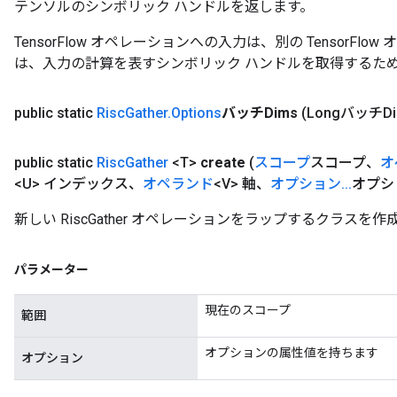
テンソルのシンボリック ハンドルを返します。
TensorFlow オペレーションへの入力は、別の TensorF
は、入力の計算を表すシンボリック ハンドルを取得するた
public static
Risc
Gather
.
Options
バッチDims
(LongバッチDi
public static
Risc
Gather
<T>
create
(
スコープ
スコープ、
オ
<U> インデックス、
オペランド
<V> 軸、
オプション
.
.
.
オプシ
新しい RiscGather オペレーションをラップするクラス
パラメーター
現在のスコープ
範囲
オプションの属性値を持ちます
オプション