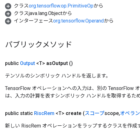
クラス
org.tensorflow.op.PrimitiveOp
から
クラスjava.lang.Objectから
インターフェース
org.tensorflow.Operand
から
パブリックメソッド
public
Output
<T>
as
Output
()
テンソルのシンボリック ハンドルを返します。
TensorFlow オペレーションへの入力は、別の TensorF
は、入力の計算を表すシンボリック ハンドルを取得するた
public static
Risc
Rem
<T>
create
(
スコープ
scope
,
オペラン
新しい RiscRem オペレーションをラップするクラスを作