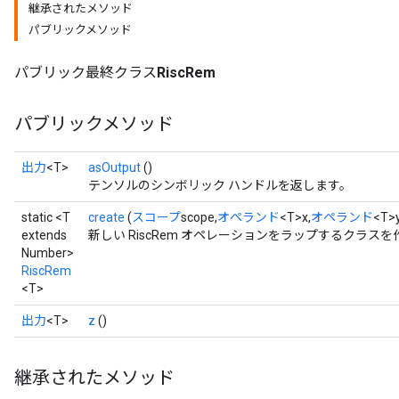
継承されたメソッド
パブリックメソッド
パブリック最終クラス
RiscRem
パブリックメソッド
出力
<T>
asOutput
()
テンソルのシンボリック ハンドルを返します。
static <T
create
(
スコープ
scope,
オペランド
<T>x,
オペランド
<T>
extends
新しい RiscRem オペレーションをラップするクラス
Number>
RiscRem
<T>
出力
<T>
z
()
継承されたメソッド