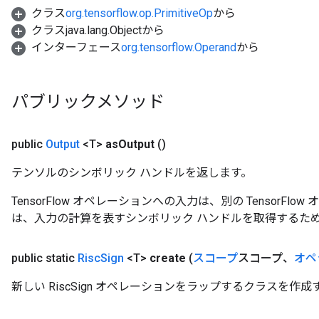
クラス
org.tensorflow.op.PrimitiveOp
から
クラスjava.lang.Objectから
インターフェース
org.tensorflow.Operand
から
パブリックメソッド
public
Output
<T>
as
Output
()
テンソルのシンボリック ハンドルを返します。
TensorFlow オペレーションへの入力は、別の TensorF
は、入力の計算を表すシンボリック ハンドルを取得するた
public static
Risc
Sign
<T>
create
(
スコープ
スコープ、
オペ
新しい RiscSign オペレーションをラップするクラスを作