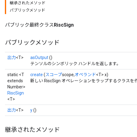
継承されたメソッド
パブリックメソッド
パブリック最終クラス
RiscSign
パブリックメソッド
出力
<T>
asOutput
()
テンソルのシンボリック ハンドルを返します。
static <T
create
(
スコープ
scope,
オペランド
<T> x)
extends
新しい RiscSign オペレーションをラップするクラ
Number>
RiscSign
<T>
出力
<T>
y
()
継承されたメソッド