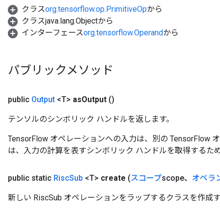
クラス
org.tensorflow.op.PrimitiveOp
から
クラスjava.lang.Objectから
インターフェース
org.tensorflow.Operand
から
パブリックメソッド
public
Output
<T>
as
Output
()
テンソルのシンボリック ハンドルを返します。
TensorFlow オペレーションへの入力は、別の TensorF
は、入力の計算を表すシンボリック ハンドルを取得するた
public static
Risc
Sub
<T>
create
(
スコープ
scope、
オペラ
新しい RiscSub オペレーションをラップするクラスを作