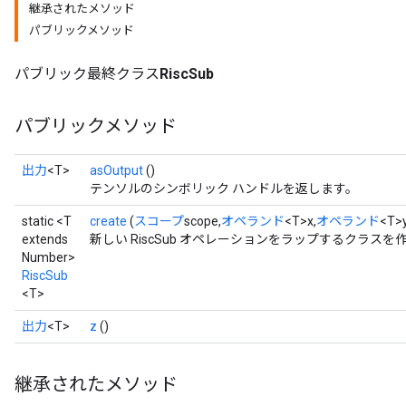
継承されたメソッド
パブリックメソッド
パブリック最終クラス
RiscSub
パブリックメソッド
出力
<T>
asOutput
()
テンソルのシンボリック ハンドルを返します。
static <T
create
(
スコープ
scope,
オペランド
<T>x,
オペランド
<T>
extends
新しい RiscSub オペレーションをラップするクラス
Number>
RiscSub
<T>
出力
<T>
z
()
継承されたメソッド