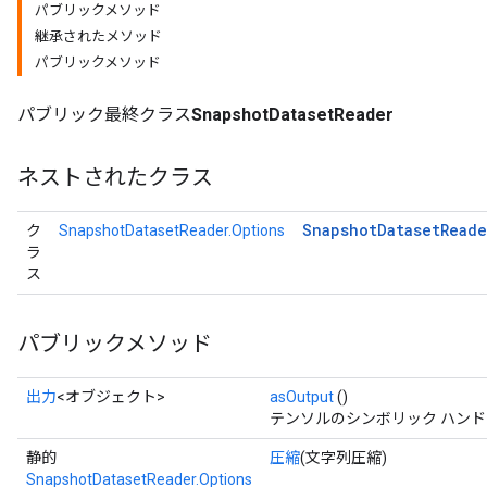
パブリックメソッド
継承されたメソッド
パブリックメソッド
パブリック最終クラス
SnapshotDatasetReader
ネストされたクラス
Snapshot
Dataset
Reade
ク
SnapshotDatasetReader.Options
ラ
ス
パブリックメソッド
出力
<オブジェクト>
asOutput
()
テンソルのシンボリック ハン
静的
圧縮
(文字列圧縮)
SnapshotDatasetReader.Options