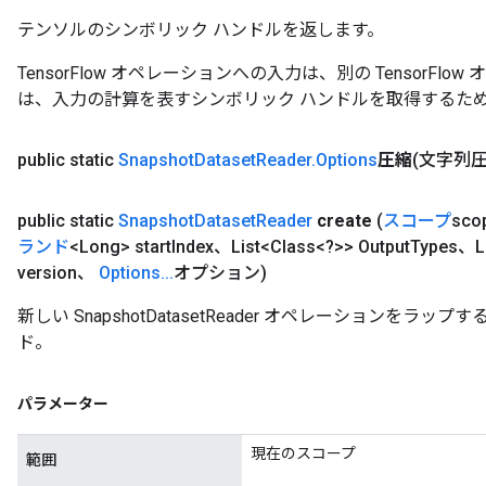
テンソルのシンボリック ハンドルを返します。
TensorFlow オペレーションへの入力は、別の TensorF
は、入力の計算を表すシンボリック ハンドルを取得するた
public static
Snapshot
Dataset
Reader
.
Options
圧縮
(文字列圧
public static
Snapshot
Dataset
Reader
create
(
スコープ
sco
ランド
<Long> start
Index、List<Class<?>> Output
Types、L
version、
Options
.
.
.
オプション)
新しい SnapshotDatasetReader オペレーションを
ド。
パラメーター
現在のスコープ
範囲