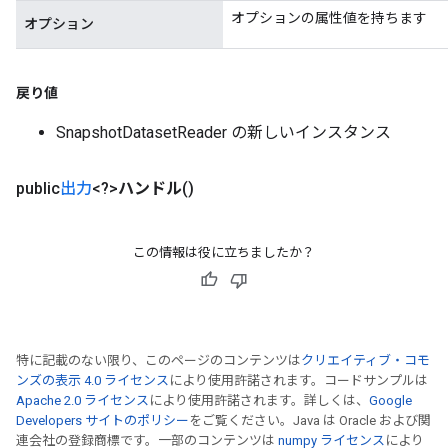
オプションの属性値を持ちます
オプション
x
戻り値
SnapshotDatasetReader の新しいインスタンス
public
出力
<?>
ハンドル
()
この情報は役に立ちましたか？
特に記載のない限り、このページのコンテンツは
クリエイティブ・コモ
ンズの表示 4.0 ライセンス
により使用許諾されます。コードサンプルは
Apache 2.0 ライセンス
により使用許諾されます。詳しくは、
Google
Developers サイトのポリシー
をご覧ください。Java は Oracle および関
連会社の登録商標です。一部のコンテンツは
numpy ライセンス
により