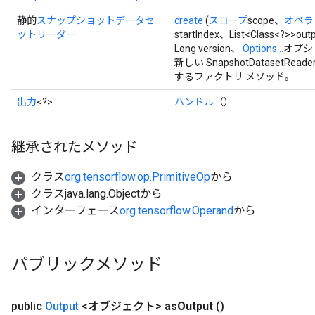
静的
スナップショットデータセ
create
(
スコープ
scope、
オペラ
ットリーダー
startIndex、List<Class<?>>ou
Long version、
Options...
オプシ
新しい SnapshotDataset
するファクトリ メソッド。
出力
<?>
ハンドル
（）
継承されたメソッド
クラス
org.tensorflow.op.PrimitiveOp
から
クラスjava.lang.Objectから
インターフェース
org.tensorflow.Operand
から
パブリックメソッド
public
Output
<オブジェクト>
as
Output
()