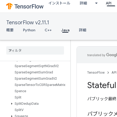
インストール
詳細
API
SparseMatrixMul
SparseMatrixNNZ
SparseMatrixOrderingAMD
TensorFlow v2.11.1
SparseMatrixSoftmax
SparseMatrixSoftmaxGrad
概要
Python
C++
Java
詳細
SparseMatrixSparseCholesky
Sparse
Matrix
Sparse
Mat
Mul
Sparse
Matrix
Transpose
Sparse
Matrix
Zeros
Sparse
Segment
Mean
Grad
V2
Sparse
Segment
Sqrt
NGrad
V2
Sparse
Segment
Sum
Grad
TensorFlow
API
Sparse
Segment
Sum
Grad
V2
Stateful
Sparse
Tensor
To
CSRSparse
Matrix
Spence
Split
パブリック最終
Split
Dedup
Data
Split
V
パブリック
Squeeze