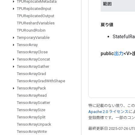
TPUReplicate
Metadata
範囲
TPUReplicated
Input
TPUReplicated
Output
TPUReshard
Variables
戻り値
TPURound
Robin
Statefu
Temporary
Variable
Tensor
Array
Tensor
Array
Close
public
出力
<V>
Tensor
Array
Concat
Tensor
Array
Gather
Tensor
Array
Grad
Tensor
Array
Grad
With
Shape
Tensor
Array
Pack
Tensor
Array
Read
Tensor
Array
Scatter
特に記載のない限り、こ
Tensor
Array
Size
Apache 2.0 ライセンス
に
Tensor
Array
Split
登録商標です。一部のコ
Tensor
Array
Unpack
最終更新日 2025-07-26 U
Tensor
Array
Write