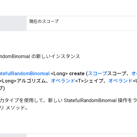
現在のスコープ
lRandomBinomial の新しいインスタンス
ateful
Random
Binomial
<Long>
create
(
スコープ
スコープ、
オ
<Long>アルゴリズム、
オペランド
<T>シェイプ、
オペランド
<
ブ)
イプを使用して、新しい StatefulRandomBinomial 操
リ メソッド。