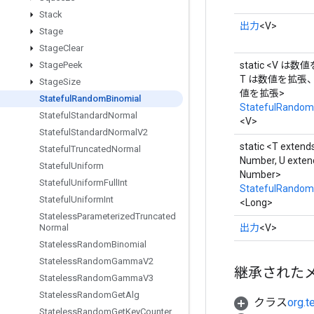
Stack
出力
<V>
Stage
Stage
Clear
static <V は
Stage
Peek
T は数値を拡張、
Stage
Size
値を拡張>
Stateful
Random
Binomial
StatefulRandom
Stateful
Standard
Normal
<V>
Stateful
Standard
Normal
V2
static <T extend
Stateful
Truncated
Normal
Number, U exten
Stateful
Uniform
Number>
Stateful
Uniform
Full
Int
StatefulRandom
Stateful
Uniform
Int
<Long>
Stateless
Parameterized
Truncated
出力
<V>
Normal
Stateless
Random
Binomial
Stateless
Random
Gamma
V2
継承された
Stateless
Random
Gamma
V3
Stateless
Random
Get
Alg
クラス
org.t
Stateless
Random
Get
Key
Counter