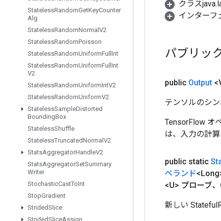
クラスjava.l
Stateless
Random
Get
Key
Counter
インターフ
Alg
Stateless
Random
Normal
V2
Stateless
Random
Poisson
パブリッ
Stateless
Random
Uniform
Full
Int
Stateless
Random
Uniform
Full
Int
V2
public
Output
<
Stateless
Random
Uniform
Int
V2
Stateless
Random
Uniform
V2
テンソルのシン
Stateless
Sample
Distorted
Bounding
Box
TensorFlo
Stateless
Shuffle
は、入力の計算
Stateless
Truncated
Normal
V2
Stats
Aggregator
Handle
V2
public static
St
Stats
Aggregator
Set
Summary
Writer
ペランド
<Lon
Stochastic
Cast
To
Int
<U> プローブ、Cl
Stop
Gradient
新しい State
Strided
Slice
Strided
Slice
Assign