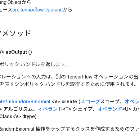
ang.Objectから
ェース
org.tensorflow.Operand
から
クメソッド
V>
as
Output
()
ボリック ハンドルを返します。
w オペレーションへの入力は、別の TensorFlow オペレーショ
を表すシンボリック ハンドルを取得するために使用されます。
ateful
Random
Binomial
<V>
create
(
スコープ
スコープ、
オペ
g> アルゴリズム、
オペランド
<T> シェイプ、
オペランド
<U> 
ass<V> dtype)
fulRandomBinomial 操作をラップするクラスを作成するための