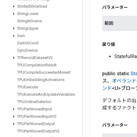
Strided
Slice
Grad
パラメーター
String
Lower
String
NGrams
範囲
String
Upper
Sum
Switch
Cond
戻り値
Sync
Device
Statefu
TFRecord
Dataset
V2
TPUCompilation
Result
TPUCompile
Succeeded
Assert
public static
St
TPUEmbedding
Activations
ス、
オペランド
TPUExecute
ンド
<U>プロー
TPUExecute
And
Update
Variables
デフォルトの出力タ
TPUOrdinal
Selector
成するファクト
TPUPartitioned
Input
TPUPartitioned
Input
V2
TPUPartitioned
Output
パラメーター
TPUPartitioned
Output
V2