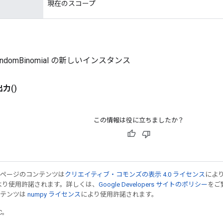
現在のスコープ
lRandomBinomial の新しいインスタンス
出力
()
この情報は役に立ちましたか？
のページのコンテンツは
クリエイティブ・コモンズの表示 4.0 ライセンス
によ
より使用許諾されます。詳しくは、
Google Developers サイトのポリシー
をご覧
ンテンツは
numpy ライセンス
により使用許諾されます。
TC。