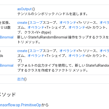
asOutput
()
テンソルのシンボリック ハンドルを返します。
数値を拡張、
create
(
スコープ
スコープ、
オペランド
<?> リソース、
オペ
U は数
ズム、
オペランド
<T> シェイプ、
オペランド
<U> カウント
ブ、クラス<V> dtype)
Binomial
新しい StatefulRandomBinomial 操作をラップする
トリ メソッド。
s
create
(
スコープ
スコープ、
オペランド
<?> リソース、
オペ
ds
ズム、
オペランド
<T> シェイプ、
オペランド
<U> カウント
ブ)
Binomial
デフォルトの出力タイプを使用して、新しい StatefulRandom
プするクラスを作成するファクトリ メソッド。
出力
()
メソッド
ensorflow.op.PrimitiveOp
から