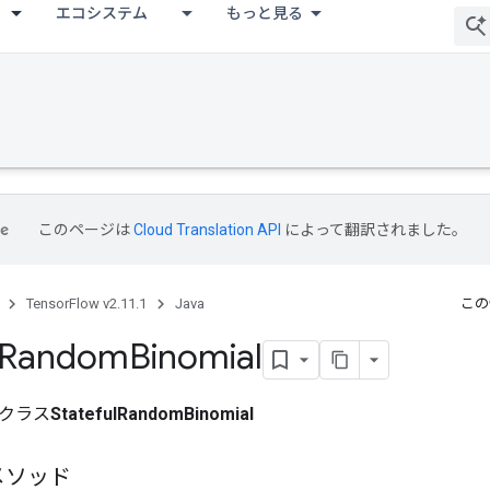
エコシステム
もっと見る
このページは
Cloud Translation API
によって翻訳されました。
TensorFlow v2.11.1
Java
この
Random
Binomial
クラス
StatefulRandomBinomial
メソッド