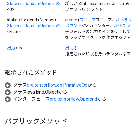
StatelessRandomUniformV2
新しい StatelessRandomUn
<U>
ファクトリ メソッド。
static <T extends Number>
create
(
スコープ
スコープ、
オペラ
StatelessRandomUniformV2
ペランド
<?> カウンター、
オペラン
<Float>
デフォルトの出力タイプを使用して、新しい 
をラップするクラスを作成するファ
出力
<U>
出力
()
指定された形状を持つランダムな値
継承されたメソッド
クラス
org.tensorflow.op.PrimitiveOp
から
クラスjava.lang.Objectから
インターフェース
org.tensorflow.Operand
から
パブリックメソッド