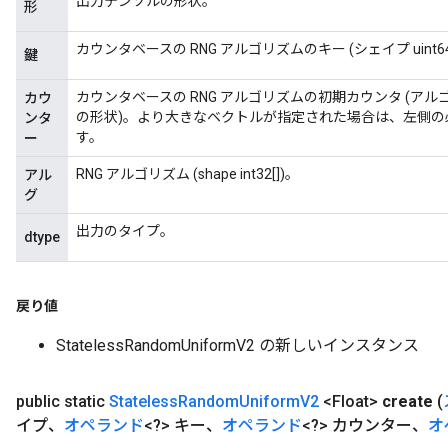
出力テンソルの形状。
形
カウンタベースの RNG アルゴリズムのキー (シェイプ uint64[
鍵
カウンタベースの RNG アルゴリズムの初期カウンタ (アルゴリズムに応
カウ
の形状)。より大きなベクトルが指定された場合は、左側の必要な
ンタ
す。
ー
RNG アルゴリズム (shape int32[])。
アル
グ
出力のタイプ。
dtype
戻り値
StatelessRandomUniformV2 の新しいインスタンス
public static
Stateless
Random
Uniform
V2
<Float>
create
(
イプ、
オペランド
<?> キー、
オペランド
<?> カウンター、
オ