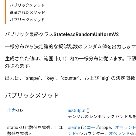
パブリックメソッド
x
継承されたメソッド
パブリックメソッド
パブリック最終クラス
StatelessRandomUniformV2
一様分布から決定論的な擬似乱数のランダム値を出力します
生成された値は、範囲 `[0, 1)` 内の一様分布に従います。下
外されます。
出力は、`shape`、`key`、`counter`、および `alg` の決定
パブリックメソッド
出力
<U>
asOutput
()
テンソルのシンボリック ハンドル
static <U は数値を拡張、T は
create
(
スコープ
scope、
オペラン
数値を拡張>
ンド
<?>カウンター、
オペランド
<I