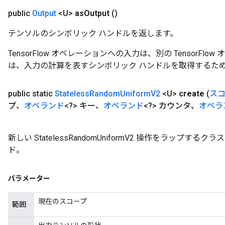
public
Output
<U>
as
Output
()
テンソルのシンボリック ハンドルを返します。
TensorFlow オペレーションへの入力は、別の TensorF
は、入力の計算を表すシンボリック ハンドルを取得するた
public static
Stateless
Random
Uniform
V2
<U>
create
(
ス
プ、
オペランド
<?> キー、
オペランド
<?> カウンタ、
オペラ
新しい StatelessRandomUniformV2 操作をラップ
ド。
パラメーター
現在のスコープ
範囲