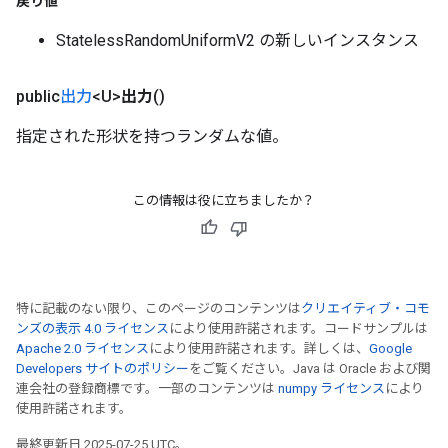
戻り値
StatelessRandomUniformV2 の新しいインスタンス
public
出力
<U>
出力
()
指定された形状を持つランダムな値。
この情報は役に立ちましたか？
特に記載のない限り、このページのコンテンツは
クリエイティブ・コモ
ンズの表示 4.0 ライセンス
により使用許諾されます。コードサンプルは
Apache 2.0 ライセンス
により使用許諾されます。詳しくは、
Google
Developers サイトのポリシー
をご覧ください。Java は Oracle および関
連会社の登録商標です。一部のコンテンツは
numpy ライセンス
により
使用許諾されます。
最終更新日 2025-07-25 UTC。