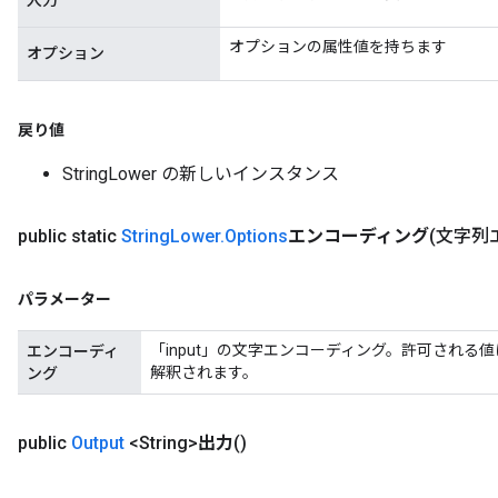
入力
オプションの属性値を持ちます
オプション
戻り値
StringLower の新しいインスタンス
public static
String
Lower
.
Options
エンコーディング
(文字列
パラメーター
「input」の文字エンコーディング。許可される値は '' およ
エンコーディ
解釈されます。
ング
public
Output
<String>
出力
()