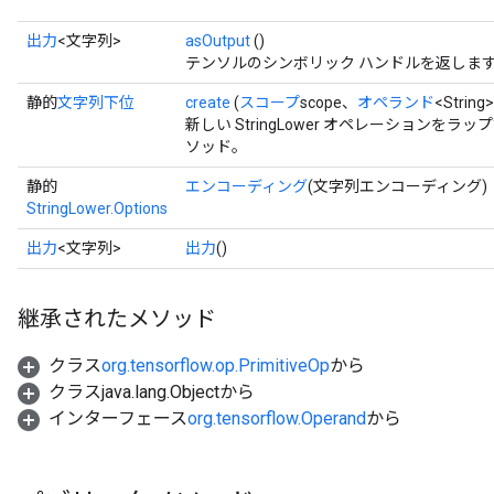
出力
<文字列>
asOutput
()
テンソルのシンボリック ハンドルを返しま
静的
文字列下位
create
(
スコープ
scope、
オペランド
<Strin
新しい StringLower オペレーションを
ソッド。
静的
エンコーディング
(文字列エンコーディング)
StringLower.Options
出力
<文字列>
出力
()
継承されたメソッド
クラス
org.tensorflow.op.PrimitiveOp
から
クラスjava.lang.Objectから
インターフェース
org.tensorflow.Operand
から