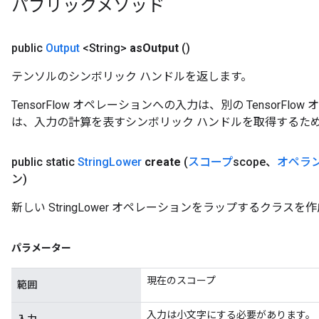
パブリックメソッド
public
Output
<String>
as
Output
()
テンソルのシンボリック ハンドルを返します。
TensorFlow オペレーションへの入力は、別の TensorF
は、入力の計算を表すシンボリック ハンドルを取得するた
public static
String
Lower
create
(
スコープ
scope、
オペラ
ン)
新しい StringLower オペレーションをラップするクラ
パラメーター
現在のスコープ
範囲
入力は小文字にする必要があります。