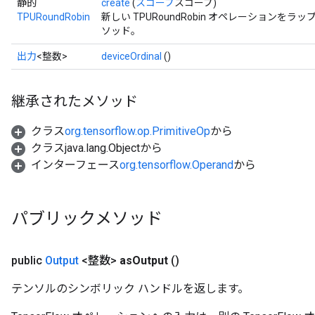
静的
create
(
スコープ
スコープ)
TPURoundRobin
新しい TPURoundRobin オペレーション
ソッド。
出力
<整数>
deviceOrdinal
()
継承されたメソッド
クラス
org.tensorflow.op.PrimitiveOp
から
クラスjava.lang.Objectから
インターフェース
org.tensorflow.Operand
から
パブリックメソッド
public
Output
<整数>
as
Output
()
テンソルのシンボリック ハンドルを返します。