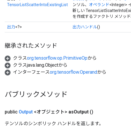
TensorListScatterIntoExistingList
ンソル、
オペランド
<Integer
新しい TensorListScatterI
を作成するファクトリ メソッド
出力
<?>
出力ハンドル
()
継承されたメソッド
クラス
org.tensorflow.op.PrimitiveOp
から
クラスjava.lang.Objectから
インターフェース
org.tensorflow.Operand
から
パブリックメソッド
public
Output
<オブジェクト>
as
Output
()
テンソルのシンボリック ハンドルを返します。