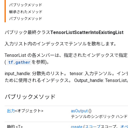
パブリックメソッド
継承されたメソッド
パブリックメソッド
パブリック最終クラス
TensorListScatterIntoExistingList
入力リスト内のインデックスでテンソルを散布します。
TensorList の各メンバーは、指定されたインデックスで
(
tf.gather
を参照)。
input_handle: 分散先のリスト。 tensor: 入力テンソ
ために使用されるインデックス。 Output_handle: TensorLis
パブリックメソッド
出力
<オブジェクト>
asOutput
()
テンソルのシンボリック ハン
静的 <T>
create
(
スコープ
スコープ、
オ