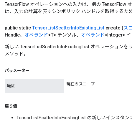
TensorFlow オペレーションへの入力は、別の TensorF
は、入力の計算を表すシンボリック ハンドルを取得するた
public static
Tensor
List
Scatter
Into
Existing
List
create
(
ス
Handle、
オペランド
<T> テンソル、
オペランド
<Integer
新しい TensorListScatterIntoExistingList オ
メソッド。
パラメーター
現在のスコープ
範囲
戻り値
TensorListScatterIntoExistingList の新しいインスタン