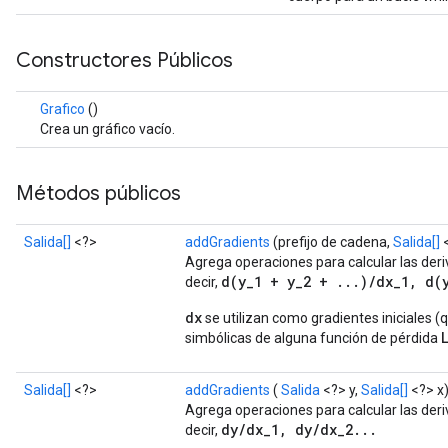
Constructores Públicos
Grafico
()
Crea un gráfico vacío.
Métodos públicos
Salida[]
<?>
addGradients
(prefijo de cadena,
Salida[]
<
Agrega operaciones para calcular las der
d(y_1 + y_2 + ...)/dx_1, d(
decir,
dx
se utilizan como gradientes iniciales (
simbólicas de alguna función de pérdida
Salida[]
<?>
addGradients
(
Salida
<?> y,
Salida[]
<?> x
Agrega operaciones para calcular las der
dy/dx_1, dy/dx_2...
decir,