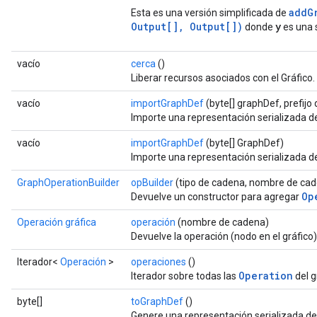
addG
Esta es una versión simplificada de
Output[], Output[])
y
donde
es una 
vacío
cerca
()
Liberar recursos asociados con el Gráfico.
vacío
importGraphDef
(byte[] graphDef, prefijo
Importe una representación serializada d
vacío
importGraphDef
(byte[] GraphDef)
Importe una representación serializada d
GraphOperationBuilder
opBuilder
(tipo de cadena, nombre de ca
Op
Devuelve un constructor para agregar
Operación gráfica
operación
(nombre de cadena)
Devuelve la operación (nodo en el gráfico
Iterador<
Operación
>
operaciones
()
Operation
Iterador sobre todas las
del g
byte[]
toGraphDef
()
Genere una representación serializada del