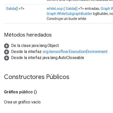
Salida[]
<?>
whileLoop
(
Salida[]
<?> entradas,
Graph.W
Graph.WhileSubgraphBuilder
bgBuilder, 
Construye un bucle while.
Métodos heredados
De la clase java.lang.Object
Desde la interfaz
org.tensorflow.ExecutionEnvironment
Desde la interfaz java.lang.AutoCloseable
Constructores Públicos
Gráfico
público
()
Crea un gráfico vacío.