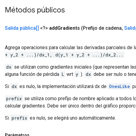
Métodos públicos
Salida pública[]
<?>
add
Gradients
(Prefijo de cadena
,
Salid
Agrega operaciones para calcular las derivadas parciales de 
+ y_2 + ...)/dx_1, d(y_1 + y_2 + ...)/dx_2...
dx
se utilizan como gradientes iniciales (que representan la
alguna función de pérdida
L
wrt
y
).
dx
debe ser nulo o ten
Si
dx
es nulo, la implementación utilizará dx de
OnesLike
pa
prefix
se utiliza como prefijo de nombre aplicado a todos l
calcular gradientes. Debe ser único dentro del gráfico proporci
Si
prefix
es nulo, se elegirá uno automáticamente.
Parámetros