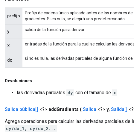
Prefijo de cadena único aplicado antes de los nombres de 
prefijo
gradientes. Si es nulo, se elegirá uno predeterminado.
salida de la función para derivar
y
entradas de la función para la cual se calculan las derivad
X
si no es nula, las derivadas parciales de alguna función d
dx
Devoluciones
las derivadas parciales
dy
con el tamaño de
x
Salida pública[]
<?>
add
Gradients
(
Salida
<?> y
,
Salida[]
<?
Agrega operaciones para calcular las derivadas parciales de 
dy/dx_1, dy/dx_2...