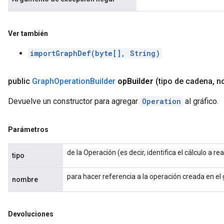
Ver también
importGraphDef(byte[], String)
public
Graph
Operation
Builder
op
Builder
(tipo de cadena
,
no
Devuelve un constructor para agregar
Operation
al gráfico.
Parámetros
de la Operación (es decir, identifica el cálculo a rea
tipo
para hacer referencia a la operación creada en el 
nombre
Devoluciones