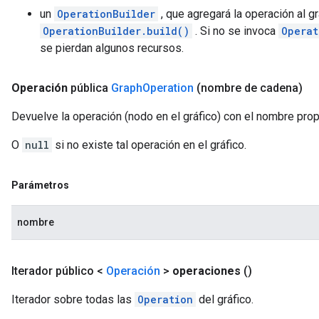
un
OperationBuilder
, que agregará la operación al g
OperationBuilder.build()
. Si no se invoca
Operat
se pierdan algunos recursos.
Operación
pública
Graph
Operation
(nombre de cadena)
Devuelve la operación (nodo en el gráfico) con el nombre pro
O
null
si no existe tal operación en el gráfico.
Parámetros
nombre
Iterador público <
Operación
>
operaciones
()
Iterador sobre todas las
Operation
del gráfico.