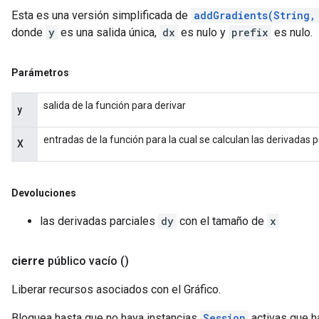
Esta es una versión simplificada de
addGradients(String,
donde
y
es una salida única,
dx
es nulo y
prefix
es nulo.
Parámetros
salida de la función para derivar
y
entradas de la función para la cual se calculan las derivadas p
X
Devoluciones
las derivadas parciales
dy
con el tamaño de
x
cierre
público vacío
()
Liberar recursos asociados con el Gráfico.
Bloquea hasta que no haya instancias
Session
activas que ha