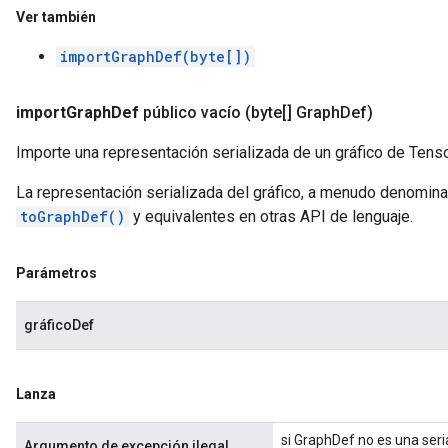
Ver también
importGraphDef(byte[])
import
Graph
Def
público vacío
(byte[] Graph
Def)
Importe una representación serializada de un gráfico de Tens
La representación serializada del gráfico, a menudo denomin
toGraphDef()
y equivalentes en otras API de lenguaje.
Parámetros
gráficoDef
Lanza
si GraphDef no es una seri
Argumento de excepción ilegal