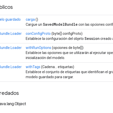
licos
elo guardado
carga
()
SavedModelBundle
Cargue un
con las opciones conf
undle.Loader
conConfigProto
(byte[] configProto)
Session
Establece la configuración del objeto
creado a
undle.Loader
withRunOptions
(opciones de byte[])
Establece las opciones que se utilizarán al ejecutar op
inicialización del modelo.
undle.Loader
withTags
(Cadena... etiquetas)
Establece el conjunto de etiquetas que identifican el grá
modelo guardado para cargar.
redados
java.lang.Object