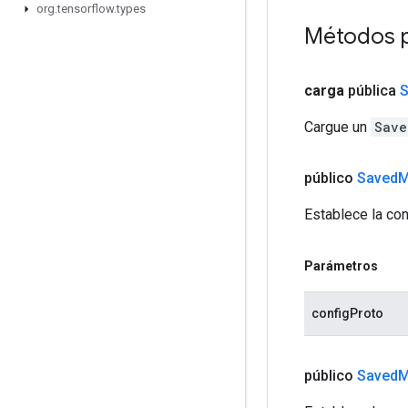
org
.
tensorflow
.
types
Métodos 
carga
pública
S
Cargue un
Save
público
Saved
M
Establece la con
Parámetros
configProto
público
Saved
M