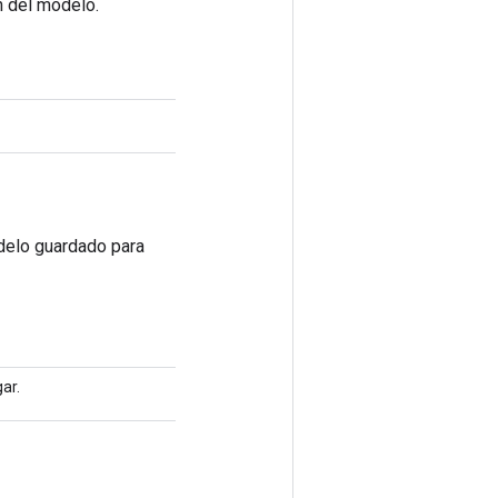
n del modelo.
odelo guardado para
ar.