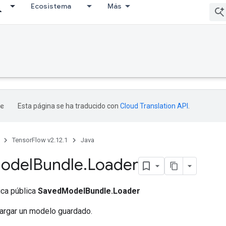
Ecosistema
Más
Esta página se ha traducido con
Cloud Translation API
.
TensorFlow v2.12.1
Java
odel
Bundle
.
Loader
tica pública
SavedModelBundle.Loader
argar un modelo guardado.