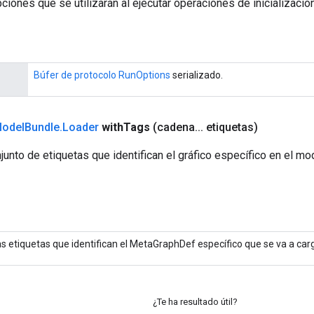
ciones que se utilizarán al ejecutar operaciones de inicializació
Búfer de protocolo RunOptions
serializado.
odel
Bundle
.
Loader
with
Tags
(cadena
.
.
.
etiquetas)
junto de etiquetas que identifican el gráfico específico en el m
as etiquetas que identifican el MetaGraphDef específico que se va a carg
¿Te ha resultado útil?