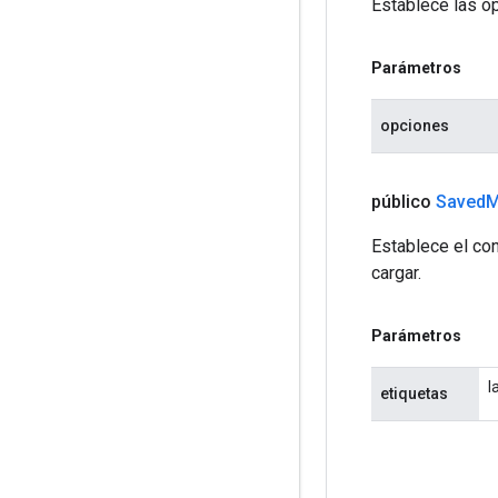
Establece las op
Parámetros
opciones
público
Saved
M
Establece el con
cargar.
Parámetros
l
etiquetas