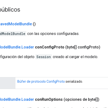
públicos
aved
Model
Bundle
()
dModelBundle
con las opciones configuradas.
odel
Bundle
.
Loader
con
Config
Proto
(byte[] config
Proto)
figuración del objeto
Session
creado al cargar el modelo.
Búfer de protocolo ConfigProto
serializado.
odel
Bundle
.
Loader
con
Run
Options
(opciones de byte[])