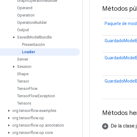
Graph
Operation
Builder
Métodos púb
Operand
Operation
Operation
Builder
Paquete de mod
Output
Saved
Model
Bundle
GuardadoModelB
Presentación
Loader
GuardadoModelB
Server
Session
Shape
GuardadoModelB
Tensor
Tensor
Flow
Tensor
Flow
Exception
Tensors
org
.
tensorflow
.
examples
Métodos he
org
.
tensorflow
.
op
De la clase 
org
.
tensorflow
.
op
.
annotation
org
.
tensorflow
.
op
.
core