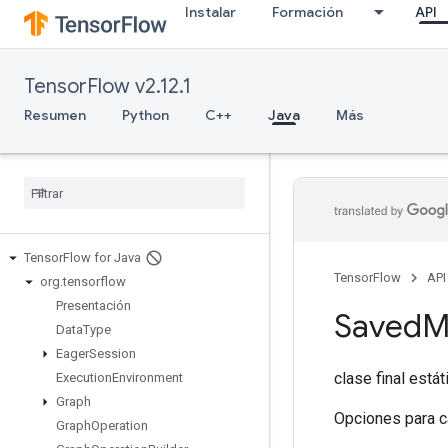
Instalar
Formación
API
TensorFlow v2.12.1
Resumen
Python
C++
Java
Más
Tensor
Flow for Java
TensorFlow
API
org
.
tensorflow
Presentación
Saved
M
Data
Type
Eager
Session
clase final está
Execution
Environment
Graph
Opciones para c
Graph
Operation