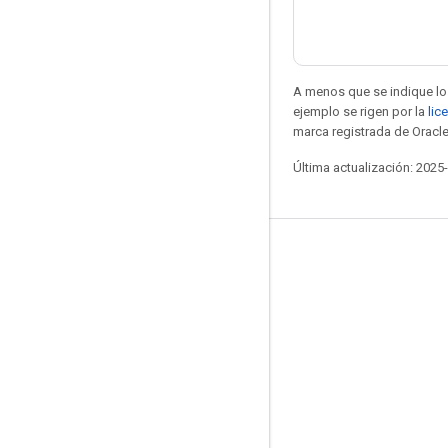
A menos que se indique lo 
ejemplo se rigen por la
lic
marca registrada de Oracle
Última actualización: 2025
Seguir conectado
Blog
Foro
GitHub
Twitter
YouTube