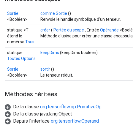
Sortie
comme Sortie
()
<Booléen>
Renvoie le handle symbolique d'un tenseur.
statique <T
créer
(
Portée du scope
, Entrée
Opérande
<Boolé
étend le
Méthode d'usine pour créer une classe encapsulan
numéro>
Tous
statique
keepDims
(keepDims booléen)
Toutes.Options
Sortie
sortir
()
<Booléen>
Le tenseur réduit.
Méthodes héritées
De la classe
org.tensorflow.op.PrimitiveOp
De la classe java.lang.Object
Depuis l'interface
org.tensorflow.Operand