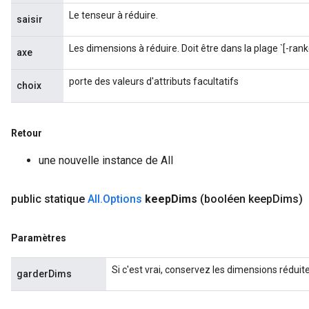
Le tenseur à réduire.
saisir
source
Les dimensions à réduire. Doit être dans la plage `[-rank
axe
leOp
porte des valeurs d'attributs facultatifs
choix
Retour
une nouvelle instance de All
public statique
All
.
Options
keep
Dims
(booléen keep
Dims)
Paramètres
Si c'est vrai, conservez les dimensions réduit
garderDims
Flush