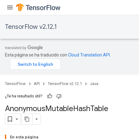
TensorFlow v2.12.1
Esta página se ha traducido con
Cloud Translation API
.
TensorFlow
API
TensorFlow v2.12.1
Java
¿Te ha resultado útil?
Anonymous
Mutable
Hash
Table
En esta página