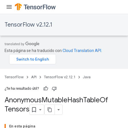
TensorFlow v2.12.1
Esta página se ha traducido con
Cloud Translation API
.
TensorFlow
API
TensorFlow v2.12.1
Java
¿Te ha resultado útil?
Anonymous
Mutable
Hash
Table
Of
Tensors
rs
En esta página