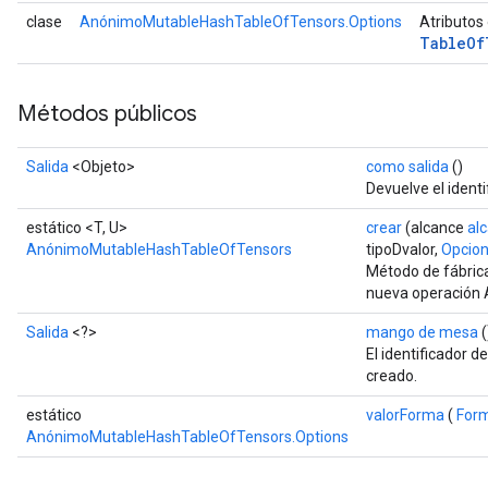
clase
AnónimoMutableHashTableOfTensors.Options
Atributos
Table
Of
Métodos públicos
Salida
<Objeto>
como salida
()
Devuelve el identi
estático <T, U>
crear
(alcance
al
AnónimoMutableHashTableOfTensors
tipoDvalor,
Opcion
Método de fábrica
nueva operación
Salida
<?>
mango de mesa
(
El identificador d
creado.
estático
valorForma
(
For
AnónimoMutableHashTableOfTensors.Options