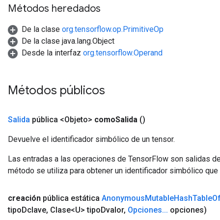
Métodos heredados
De la clase
org.tensorflow.op.PrimitiveOp
De la clase java.lang.Object
Desde la interfaz
org.tensorflow.Operand
Métodos públicos
Salida
pública <Objeto>
como
Salida
()
t
Devuelve el identificador simbólico de un tensor.
Las entradas a las operaciones de TensorFlow son salidas de
método se utiliza para obtener un identificador simbólico que 
creación
pública estática
Anonymous
Mutable
Hash
Table
O
source
tipo
Dclave
,
Clase<U> tipo
Dvalor
,
Opciones
.
.
.
opciones)