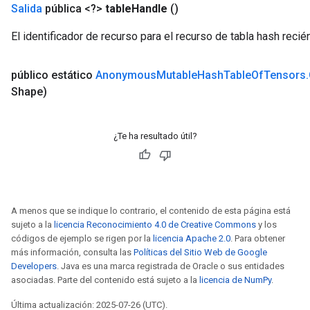
Salida
pública <?>
table
Handle
()
El identificador de recurso para el recurso de tabla hash recié
ureSplit
público estático
Anonymous
Mutable
Hash
Table
Of
Tensors
.
Shape)
¿Te ha resultado útil?
A menos que se indique lo contrario, el contenido de esta página está
sujeto a la
licencia Reconocimiento 4.0 de Creative Commons
y los
códigos de ejemplo se rigen por la
licencia Apache 2.0
. Para obtener
más información, consulta las
Políticas del Sitio Web de Google
Developers
. Java es una marca registrada de Oracle o sus entidades
asociadas. Parte del contenido está sujeto a la
licencia de NumPy
.
Última actualización: 2025-07-26 (UTC).