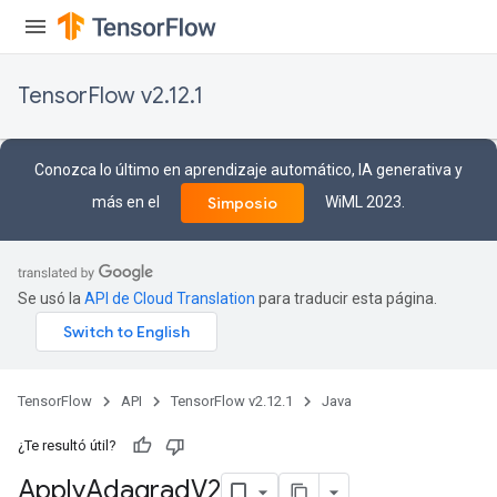
TensorFlow v2.12.1
Conozca lo último en aprendizaje automático, IA generativa y
más en el
WiML 2023.
Simposio
Se usó la
API de Cloud Translation
para traducir esta página.
rs
TensorFlow
API
TensorFlow v2.12.1
Java
¿Te resultó útil?
Apply
Adagrad
V2