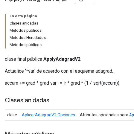
En esta página
Clases anidadas
Métodos públicos
Métodos Heredados
Métodos públicos
clase final pública
ApplyAdagradV2
Actualice '*var' de acuerdo con el esquema adagrad.
accum += grad * grad var -= lr * grad * (1 / sqrt(accum))
Clases anidadas
A
clase
AplicarAdagradV2.Opciones
Atributos opcionales para