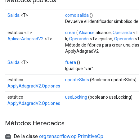
Métodos públicos
Salida
<T>
como salida
()
Devuelve el identificador simbólico de
estático <T>
crear
(
Alcance
alcance,
Operando
<T>
AplicarAdagradV2
<T>
lr,
Operando
<T> epsilon,
Operando
<T
Método de fábrica para crear una cla
ApplyAdagradV2.
Salida
<T>
fuera
()
Igual que "var".
estático
updateSlots
(Booleano updateSlots)
ApplyAdagradV2.Opciones
estático
useLocking
(booleano useLocking)
ApplyAdagradV2.Opciones
Métodos Heredados
De la clase
org.tensorflow.op.PrimitiveOp