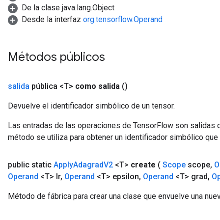
De la clase java.lang.Object
Desde la interfaz
org.tensorflow.Operand
Métodos públicos
t
salida
pública <T>
como salida
()
Devuelve el identificador simbólico de un tensor.
Las entradas de las operaciones de TensorFlow son salidas d
método se utiliza para obtener un identificador simbólico que 
source
public static
Apply
Adagrad
V2
<T>
create
(
Scope
scope
,
O
Operand
<T> lr
,
Operand
<T> epsilon
,
Operand
<T> grad
,
Op
leOp
Método de fábrica para crear una clase que envuelve una nu