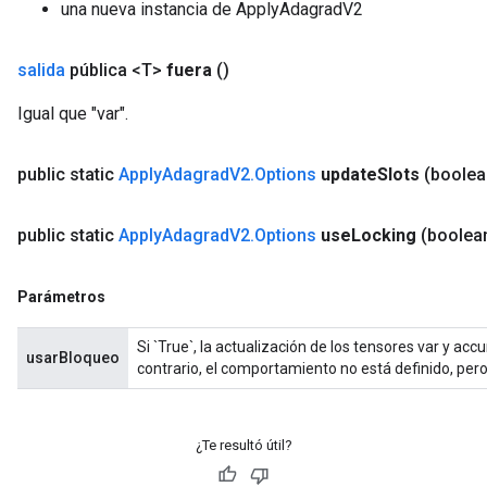
una nueva instancia de ApplyAdagradV2
salida
pública <T>
fuera
()
Igual que "var".
public static
Apply
Adagrad
V2
.
Options
update
Slots
(boolea
public static
Apply
Adagrad
V2
.
Options
use
Locking
(boolea
Parámetros
Si `True`, la actualización de los tensores var y ac
usarBloqueo
contrario, el comportamiento no está definido, per
¿Te resultó útil?