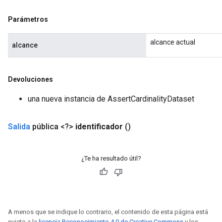
Parámetros
alcance actual
t
alcance
Devoluciones
una nueva instancia de AssertCardinalityDataset
source
Salida
pública <?>
identificador
()
leOp
¿Te ha resultado útil?
A menos que se indique lo contrario, el contenido de esta página está
sujeto a la
licencia Reconocimiento 4.0 de Creative Commons
y los