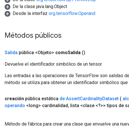
De la clase java.lang.Object
Desde la interfaz
org.tensorflow.Operand
Métodos públicos
Salida
pública <Objeto>
como
Salida
()
Devuelve el identificador simbólico de un tensor.
Las entradas a las operaciones de TensorFlow son salidas de
método se utiliza para obtener un identificador simbólico que 
creación
pública estática
de Assert
Cardinality
Dataset
(
al
operando
<long> cardinalidad
,
lista <clase <?>> tipos de s
Método de fábrica para crear una clase que envuelve una nuev