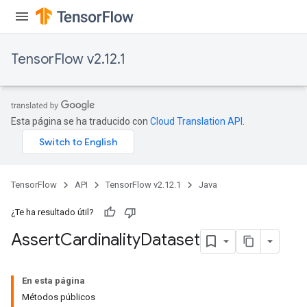
TensorFlow v2.12.1
Esta página se ha traducido con
Cloud Translation API
.
TensorFlow
API
TensorFlow v2.12.1
Java
rs
¿Te ha resultado útil?
Assert
Cardinality
Dataset
En esta página
Métodos públicos