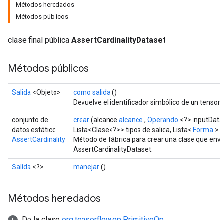
Métodos heredados
Métodos públicos
clase final pública
AssertCardinalityDataset
Métodos públicos
Salida
<Objeto>
como salida
()
Devuelve el identificador simbólico de un tensor
conjunto de
crear
(alcance
alcance
,
Operando
<?> inputDat
datos estático
Lista<Clase<?>> tipos de salida, Lista<
Forma
> 
AssertCardinality
Método de fábrica para crear una clase que en
AssertCardinalityDataset.
Salida
<?>
manejar
()
Métodos heredados
De la clase
org.tensorflow.op.PrimitiveOp