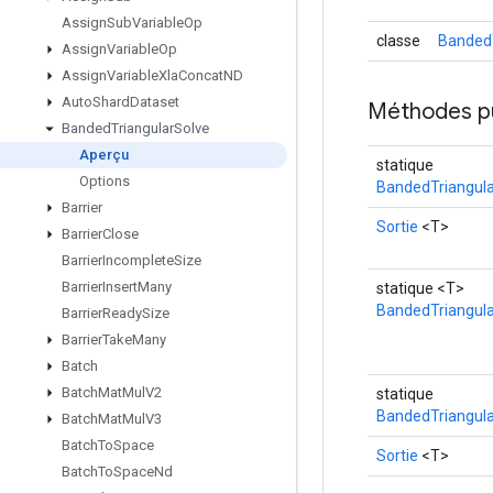
Assign
Sub
Variable
Op
classe
BandedT
Assign
Variable
Op
Assign
Variable
Xla
Concat
ND
Auto
Shard
Dataset
Méthodes p
Banded
Triangular
Solve
Aperçu
statique
Options
BandedTriangula
Barrier
Sortie
<T>
Barrier
Close
Barrier
Incomplete
Size
Barrier
Insert
Many
statique <T>
BandedTriangula
Barrier
Ready
Size
Barrier
Take
Many
Batch
Batch
Mat
Mul
V2
statique
BandedTriangula
Batch
Mat
Mul
V3
Batch
To
Space
Sortie
<T>
Batch
To
Space
Nd