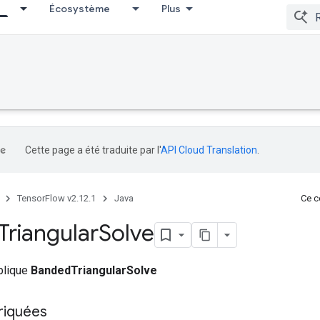
Écosystème
Plus
Cette page a été traduite par l'
API Cloud Translation
.
TensorFlow v2.12.1
Java
Ce co
Triangular
Solve
ublique
BandedTriangularSolve
riquées