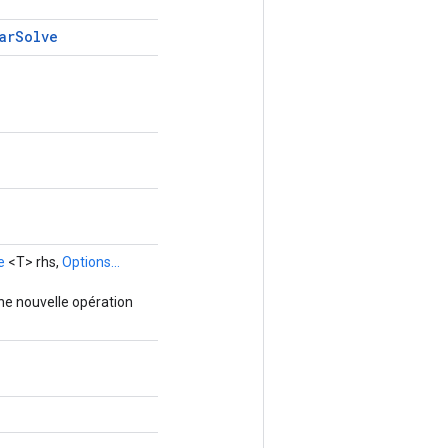
ar
Solve
e
<T> rhs,
Options...
ne nouvelle opération