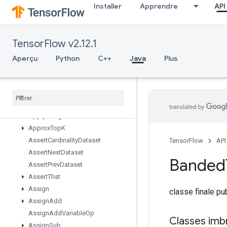
Installer
Apprendre
API
AnonymousMultiDeviceIterator
AnonymousMultiDeviceIteratorV3
AnonymousMutableDenseHashTable
TensorFlow v2.12.1
AnonymousMutableHashTable
Aperçu
Python
C++
Java
Plus
AnonymousMutableHashTableOfTensors
Anonymous
Random
Seed
Generator
Anonymous
Seed
Generator
Any
Apply
Adagrad
V2
Approx
Top
K
Assert
Cardinality
Dataset
TensorFlow
API
Assert
Next
Dataset
Banded
Assert
Prev
Dataset
Assert
That
Assign
classe finale p
Assign
Add
Assign
Add
Variable
Op
Classes imb
Assign
Sub