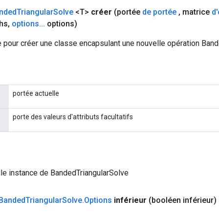
nded
Triangular
Solve
<T>
créer
(portée
de portée
,
matrice
d
hs
,
options
.
.
.
options)
 pour créer une classe encapsulant une nouvelle opération Band
portée actuelle
porte des valeurs d'attributs facultatifs
le instance de BandedTriangularSolve
Banded
Triangular
Solve
.
Options
inférieur
(booléen inférieur)