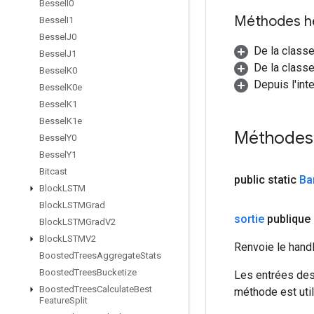
Bessel
I0
Méthodes h
Bessel
I1
Bessel
J0
De la class
Bessel
J1
De la classe
Bessel
K0
Depuis l'int
Bessel
K0e
Bessel
K1
Bessel
K1e
Méthodes
Bessel
Y0
Bessel
Y1
Bitcast
public static
Ba
Block
LSTM
Block
LSTMGrad
sortie
publique
Block
LSTMGrad
V2
Block
LSTMV2
Renvoie le hand
Boosted
Trees
Aggregate
Stats
Boosted
Trees
Bucketize
Les entrées des
Boosted
Trees
Calculate
Best
méthode est util
Feature
Split