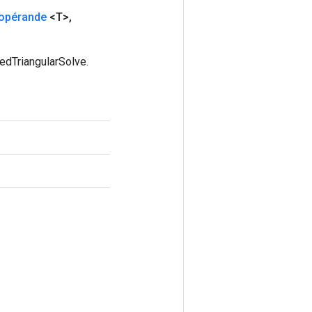
'opérande
<T>
,
edTriangularSolve.