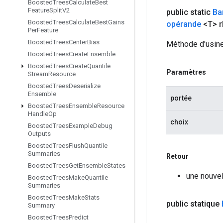
Boosted
Trees
Calculate
Best
Feature
Split
V2
public static
Ba
Boosted
Trees
Calculate
Best
Gains
opérande
<T> r
Per
Feature
Boosted
Trees
Center
Bias
Méthode d'usine
Boosted
Trees
Create
Ensemble
Boosted
Trees
Create
Quantile
Paramètres
Stream
Resource
Boosted
Trees
Deserialize
Ensemble
portée
Boosted
Trees
Ensemble
Resource
Handle
Op
choix
Boosted
Trees
Example
Debug
Outputs
Boosted
Trees
Flush
Quantile
Summaries
Retour
Boosted
Trees
Get
Ensemble
States
une nouvel
Boosted
Trees
Make
Quantile
Summaries
Boosted
Trees
Make
Stats
public statique
Summary
Boosted
Trees
Predict