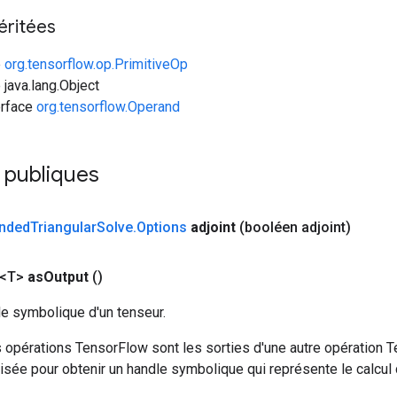
éritées
e
org.tensorflow.op.PrimitiveOp
 java.lang.Object
erface
org.tensorflow.Operand
 publiques
nded
Triangular
Solve
.
Options
adjoint
(booléen adjoint)
 <T>
as
Output
()
le symbolique d'un tenseur.
 opérations TensorFlow sont les sorties d'une autre opération T
isée pour obtenir un handle symbolique qui représente le calcul d