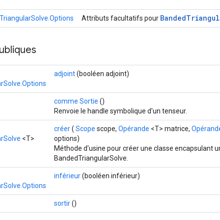
Banded
Triangul
riangularSolve.Options
Attributs facultatifs pour
ubliques
adjoint
(booléen adjoint)
rSolve.Options
comme Sortie
()
Renvoie le handle symbolique d'un tenseur.
créer
(
Scope
scope,
Opérande
<T> matrice,
Opérand
rSolve
<T>
options)
Méthode d'usine pour créer une classe encapsulant u
BandedTriangularSolve.
inférieur
(booléen inférieur)
rSolve.Options
sortir
()