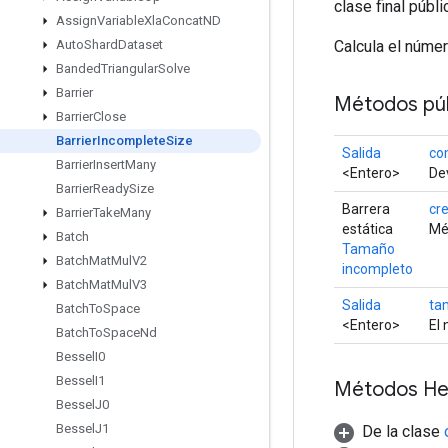
clase final públ
Assign
Variable
Xla
Concat
ND
Calcula el núme
Auto
Shard
Dataset
Banded
Triangular
Solve
Barrier
Métodos púb
Barrier
Close
Barrier
Incomplete
Size
Salida
co
Barrier
Insert
Many
<Entero>
Dev
Barrier
Ready
Size
Barrera
cr
Barrier
Take
Many
estática
Mé
Batch
Tamaño
Batch
Mat
Mul
V2
incompleto
Batch
Mat
Mul
V3
Salida
ta
Batch
To
Space
<Entero>
El
Batch
To
Space
Nd
Bessel
I0
Bessel
I1
Métodos He
Bessel
J0
Bessel
J1
De la clase