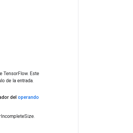
de TensorFlow. Este
lo de la entrada.
cador del
operando
erIncompleteSize.