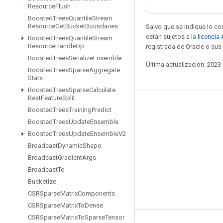
Resource
Flush
Boosted
Trees
Quantile
Stream
Resource
Get
Bucket
Boundaries
Salvo que se indique lo con
están sujetos a la
licencia
Boosted
Trees
Quantile
Stream
Resource
Handle
Op
registrada de Oracle o sus 
Boosted
Trees
Serialize
Ensemble
Última actualización: 2023
Boosted
Trees
Sparse
Aggregate
Stats
Boosted
Trees
Sparse
Calculate
Best
Feature
Split
Mantente conectado
Boosted
Trees
Training
Predict
Boosted
Trees
Update
Ensemble
Blog
Boosted
Trees
Update
Ensemble
V2
Foro
Broadcast
Dynamic
Shape
GitHub
Broadcast
Gradient
Args
Broadcast
To
Twitter
Bucketize
YouTube
CSRSparse
Matrix
Components
CSRSparse
Matrix
To
Dense
CSRSparse
Matrix
To
Sparse
Tensor