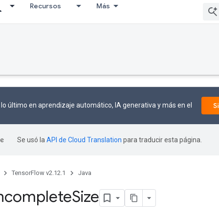
Recursos
Más
lo último en aprendizaje automático, IA generativa y más en el
S
Se usó la
API de Cloud Translation
para traducir esta página.
TensorFlow v2.12.1
Java
ncomplete
Size