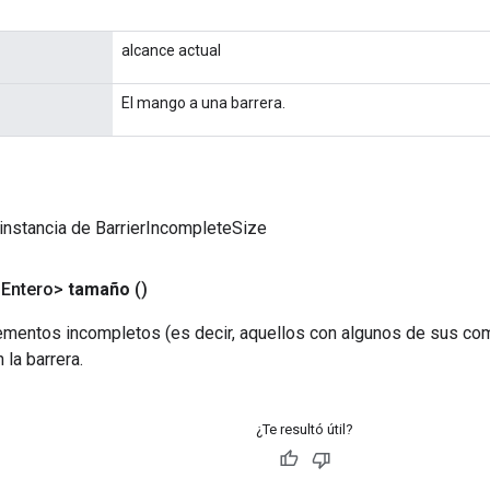
alcance actual
El mango a una barrera.
instancia de BarrierIncompleteSize
<Entero>
tamaño
()
ementos incompletos (es decir, aquellos con algunos de sus co
 la barrera.
¿Te resultó útil?