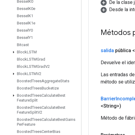
Bessel
K0
De la clase 
Bessel
K0e
Desde la in
Bessel
K1
Bessel
K1e
Métodos 
Bessel
Y0
Bessel
Y1
Bitcast
salida
pública 
Block
LSTM
Block
LSTMGrad
Devuelve el iden
Block
LSTMGrad
V2
Block
LSTMV2
Las entradas de
Boosted
Trees
Aggregate
Stats
método se utiliz
Boosted
Trees
Bucketize
Boosted
Trees
Calculate
Best
Barrier
Incompl
Feature
Split
<String>)
Boosted
Trees
Calculate
Best
Feature
Split
V2
Método de fábri
Boosted
Trees
Calculate
Best
Gains
Per
Feature
Boosted
Trees
Center
Bias
Parámetros