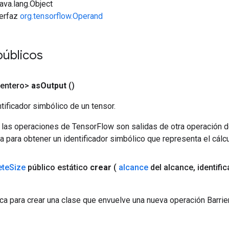
java.lang.Object
terfaz
org.tensorflow.Operand
públicos
<entero>
as
Output
()
tificador simbólico de un tensor.
 las operaciones de TensorFlow son salidas de otra operación 
a para obtener un identificador simbólico que representa el cálcu
ete
Size
público estático
crear
(
alcance
del alcance
,
identifi
ca para crear una clase que envuelve una nueva operación Barri