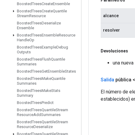
Boosted
Trees
Create
Ensemble
Boosted
Trees
Create
Quantile
alcance
Stream
Resource
Boosted
Trees
Deserialize
Ensemble
resolver
Boosted
Trees
Ensemble
Resource
Handle
Op
Boosted
Trees
Example
Debug
Devoluciones
Outputs
Boosted
Trees
Flush
Quantile
una nueva 
Summaries
Boosted
Trees
Get
Ensemble
States
Boosted
Trees
Make
Quantile
Salida
pública 
Summaries
Boosted
Trees
Make
Stats
El número de el
Summary
establecidos) en
Boosted
Trees
Predict
Boosted
Trees
Quantile
Stream
Resource
Add
Summaries
Boosted
Trees
Quantile
Stream
Resource
Deserialize
Boosted
Trees
Quantile
Stream