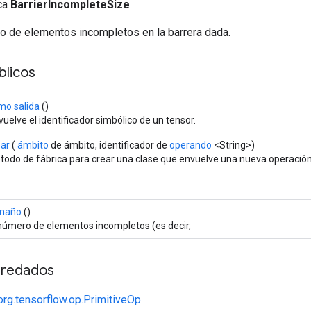
ica
BarrierIncompleteSize
ro de elementos incompletos en la barrera dada.
licos
mo salida
()
uelve el identificador simbólico de un tensor.
ear
(
ámbito
de ámbito, identificador de
operando
<String>)
todo de fábrica para crear una clase que envuelve una nueva operación
maño
()
 número de elementos incompletos (es decir,
redados
org.tensorflow.op.PrimitiveOp