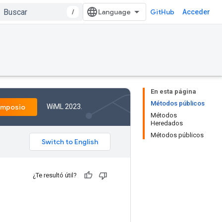
/
GitHub
Acceder
En esta página
Métodos públicos
WiML 2023.
imposio
Métodos
Heredados
Métodos públicos
¿Te resultó útil?