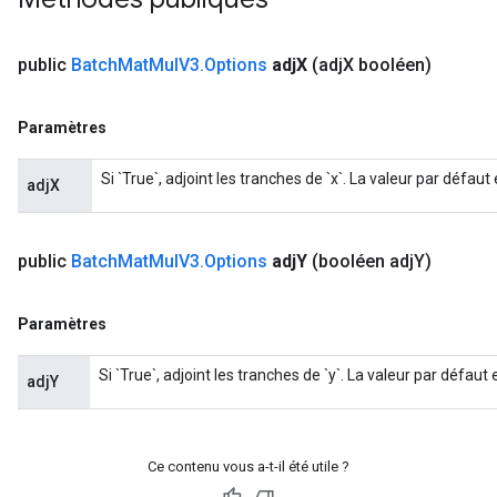
t
public
Batch
Mat
Mul
V3
.
Options
adj
X
(adj
X booléen)
Paramètres
Si `True`, adjoint les tranches de `x`. La valeur par défaut 
adjX
source
public
Batch
Mat
Mul
V3
.
Options
adj
Y
(booléen adj
Y)
leOp
Paramètres
Si `True`, adjoint les tranches de `y`. La valeur par défaut 
adjY
Ce contenu vous a-t-il été utile ?