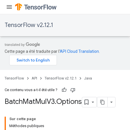
TensorFlow v2.12.1
Cette page a été traduite par l'
API Cloud Translation
.
TensorFlow
API
TensorFlow v2.12.1
Java
Ce contenu vous a-t-il été utile ?
Batch
Mat
Mul
V3
.
Options
Sur cette page
Méthodes publiques