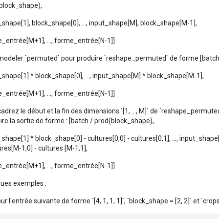
block_shape),
_shape[1], block_shape[0], ..., input_shape[M], block_shape[M-1],
_entrée[M+1], ..., forme_entrée[N-1]]
modeler `permuted` pour produire `reshape_permuted` de forme [batch
_shape[1] * block_shape[0], ..., input_shape[M] * block_shape[M-1],
_entrée[M+1], ..., forme_entrée[N-1]]
cadrez le début et la fin des dimensions `[1, ..., M]` de `reshape_permute
ire la sortie de forme : [batch / prod(block_shape),
_shape[1] * block_shape[0] - cultures[0,0] - cultures[0,1], ..., input_sha
ures[M-1,0] - cultures [M-1,1],
_entrée[M+1], ..., forme_entrée[N-1]]
ues exemples :
ur l'entrée suivante de forme `[4, 1, 1, 1]`, `block_shape = [2, 2]` et `crops = 