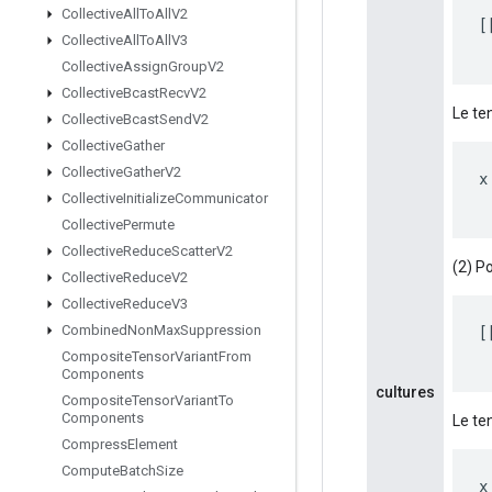
Collective
All
To
All
V2
[
Collective
All
To
All
V3
Collective
Assign
Group
V2
Collective
Bcast
Recv
V2
Le ten
Collective
Bcast
Send
V2
Collective
Gather
Collective
Gather
V2
x
Collective
Initialize
Communicator
Collective
Permute
Collective
Reduce
Scatter
V2
(2) Po
Collective
Reduce
V2
Collective
Reduce
V3
[
Combined
Non
Max
Suppression
Composite
Tensor
Variant
From
Components
cultures
Composite
Tensor
Variant
To
Components
Le ten
Compress
Element
Compute
Batch
Size
x