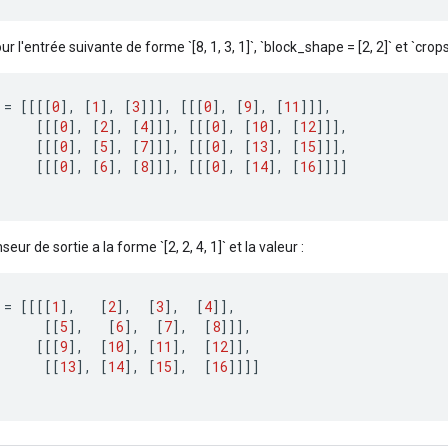
ur l'entrée suivante de forme `[8, 1, 3, 1]`, `block_shape = [2, 2]` et `crops = 
=
[[[[
0
]
,
[
1
]
,
[
3
]]]
,
[[[
0
]
,
[
9
]
,
[
11
]]]
,
[[[
0
]
,
[
2
]
,
[
4
]]]
,
[[[
0
]
,
[
10
]
,
[
12
]]]
,
[[[
0
]
,
[
5
]
,
[
7
]]]
,
[[[
0
]
,
[
13
]
,
[
15
]]]
,
[[[
0
]
,
[
6
]
,
[
8
]]]
,
[[[
0
]
,
[
14
]
,
[
16
]]]]
seur de sortie a la forme `[2, 2, 4, 1]` et la valeur :
=
[[[[
1
]
,
[
2
]
,
[
3
]
,
[
4
]]
,
[[
5
]
,
[
6
]
,
[
7
]
,
[
8
]]]
,
[[[
9
]
,
[
10
]
,
[
11
]
,
[
12
]]
,
[[
13
]
,
[
14
]
,
[
15
]
,
[
16
]]]]