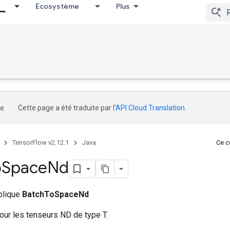
Écosystème
Plus
Cette page a été traduite par l'
API Cloud Translation
.
TensorFlow v2.12.1
Java
Ce co
o
Space
Nd
ublique
BatchToSpaceNd
ur les tenseurs ND de type T.