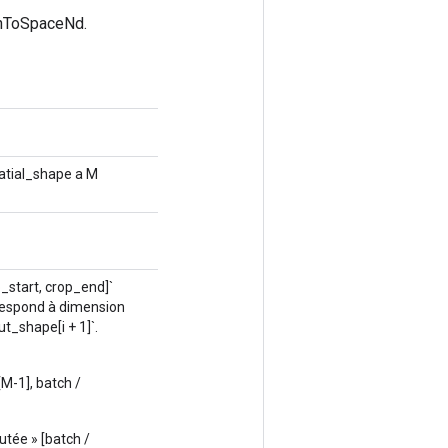
chToSpaceNd.
patial_shape a M
op_start, crop_end]`
orrespond à dimension
put_shape[i + 1]`.
[M-1], batch /
tée » [batch /