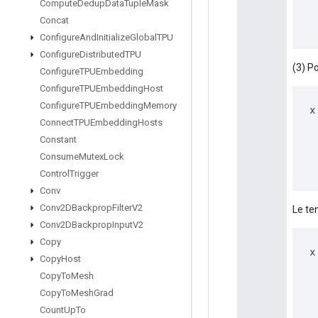
Compute
Dedup
Data
Tuple
Mask
Concat
Configure
And
Initialize
Global
TPU
Configure
Distributed
TPU
(3) Po
Configure
TPUEmbedding
Configure
TPUEmbedding
Host
Configure
TPUEmbedding
Memory
x
Connect
TPUEmbedding
Hosts
Constant
Consume
Mutex
Lock
Control
Trigger
Conv
Conv2DBackprop
Filter
V2
Le ten
Conv2DBackprop
Input
V2
Copy
x
Copy
Host
Copy
To
Mesh
Copy
To
Mesh
Grad
Count
Up
To