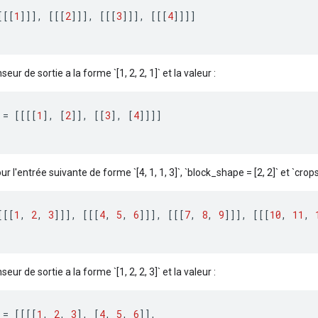
[[[
1
]]]
,
[[[
2
]]]
,
[[[
3
]]]
,
[[[
4
]]]]
seur de sortie a la forme `[1, 2, 2, 1]` et la valeur :
=
[[[[
1
]
,
[
2
]]
,
[[
3
]
,
[
4
]]]]
ur l'entrée suivante de forme `[4, 1, 1, 3]`, `block_shape = [2, 2]` et `crops = 
[[[
1
,
2
,
3
]]]
,
[[[
4
,
5
,
6
]]]
,
[[[
7
,
8
,
9
]]]
,
[[[
10
,
11
,
seur de sortie a la forme `[1, 2, 2, 3]` et la valeur :
=
[[[[
1
,
2
,
3
]
,
[
4
,
5
,
6
]]
,