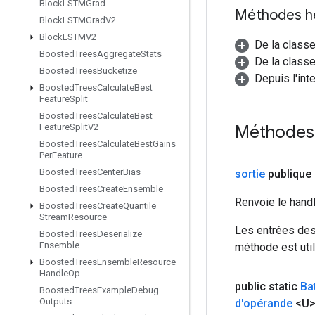
Block
LSTMGrad
Méthodes h
Block
LSTMGrad
V2
Block
LSTMV2
De la class
Boosted
Trees
Aggregate
Stats
De la classe
Boosted
Trees
Bucketize
Depuis l'int
Boosted
Trees
Calculate
Best
Feature
Split
Boosted
Trees
Calculate
Best
Méthodes
Feature
Split
V2
Boosted
Trees
Calculate
Best
Gains
Per
Feature
Boosted
Trees
Center
Bias
sortie
publique
Boosted
Trees
Create
Ensemble
Renvoie le hand
Boosted
Trees
Create
Quantile
Stream
Resource
Les entrées des
Boosted
Trees
Deserialize
Ensemble
méthode est util
Boosted
Trees
Ensemble
Resource
Handle
Op
public static
Ba
Boosted
Trees
Example
Debug
Outputs
d'opérande
<U