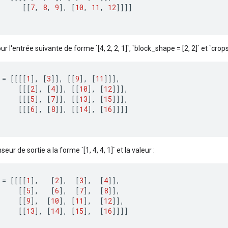
[[
7
,
8
,
9
]
,
[
10
,
11
,
12
]]]]
ur l'entrée suivante de forme `[4, 2, 2, 1]`, `block_shape = [2, 2]` et `crops = 
=
[[[[
1
]
,
[
3
]]
,
[[
9
]
,
[
11
]]]
,
[[[
2
]
,
[
4
]]
,
[[
10
]
,
[
12
]]]
,
[[[
5
]
,
[
7
]]
,
[[
13
]
,
[
15
]]]
,
[[[
6
]
,
[
8
]]
,
[[
14
]
,
[
16
]]]]
seur de sortie a la forme `[1, 4, 4, 1]` et la valeur :
=
[[[[
1
]
,
[
2
]
,
[
3
]
,
[
4
]]
,
[[
5
]
,
[
6
]
,
[
7
]
,
[
8
]]
,
[[
9
]
,
[
10
]
,
[
11
]
,
[
12
]]
,
[[
13
]
,
[
14
]
,
[
15
]
,
[
16
]]]]