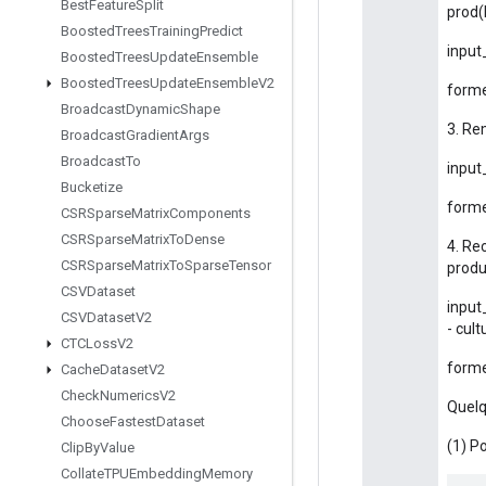
Best
Feature
Split
prod(
Boosted
Trees
Training
Predict
input
Boosted
Trees
Update
Ensemble
Boosted
Trees
Update
Ensemble
V2
forme
Broadcast
Dynamic
Shape
3. Re
Broadcast
Gradient
Args
Broadcast
To
input
Bucketize
forme
CSRSparse
Matrix
Components
CSRSparse
Matrix
To
Dense
4. Re
CSRSparse
Matrix
To
Sparse
Tensor
produ
CSVDataset
input
CSVDataset
V2
- cult
CTCLoss
V2
forme
Cache
Dataset
V2
Check
Numerics
V2
Quelq
Choose
Fastest
Dataset
(1) Po
Clip
By
Value
Collate
TPUEmbedding
Memory