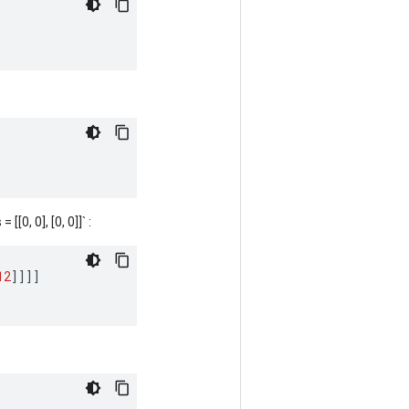
[[0, 0], [0, 0]]` :
12
]]]]