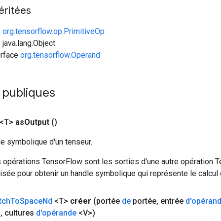
éritées
e
org.tensorflow.op.PrimitiveOp
 java.lang.Object
erface
org.tensorflow.Operand
 publiques
 <T>
as
Output
()
le symbolique d'un tenseur.
 opérations TensorFlow sont les sorties d'une autre opération T
isée pour obtenir un handle symbolique qui représente le calcul d
tch
To
Space
Nd
<T>
créer
(portée
de
portée
,
entrée
d'opéran
>
,
cultures
d'opérande
<V>)