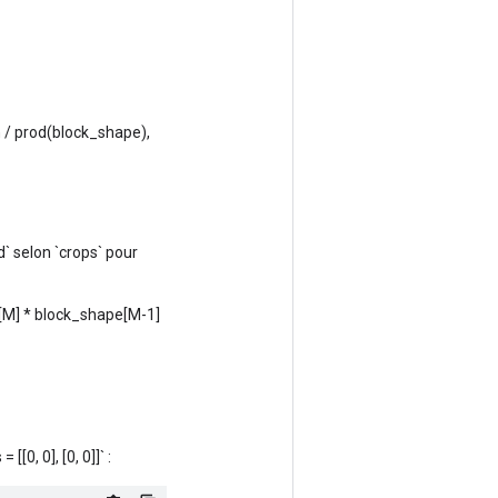
 / prod(block_shape),
d` selon `crops` pour
pe[M] * block_shape[M-1]
[[0, 0], [0, 0]]` :