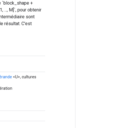
e `block_shape +
 ..., M]`, pour obtenir
intermédiaire sont
 résultat. C'est
érande
<U>, cultures
ération