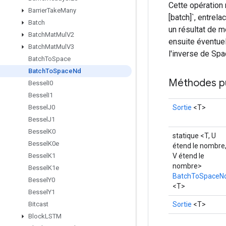
Cette opération
Barrier
Take
Many
[batch]`, entrela
Batch
un résultat de m
Batch
Mat
Mul
V2
ensuite éventuel
Batch
Mat
Mul
V3
l'inverse de Spa
Batch
To
Space
Batch
To
Space
Nd
Méthodes p
Bessel
I0
Bessel
I1
Sortie
<T>
Bessel
J0
Bessel
J1
Bessel
K0
statique <T, U
Bessel
K0e
étend le nombre
V étend le
Bessel
K1
nombre>
Bessel
K1e
BatchToSpaceN
Bessel
Y0
<T>
Bessel
Y1
Sortie
<T>
Bitcast
Block
LSTM