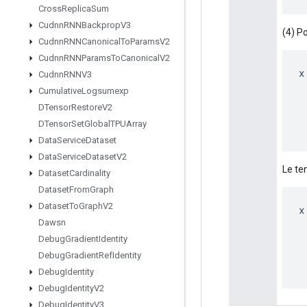
Cross
Replica
Sum
Cudnn
RNNBackprop
V3
(4) Po
Cudnn
RNNCanonical
To
Params
V2
Cudnn
RNNParams
To
Canonical
V2
x
Cudnn
RNNV3
Cumulative
Logsumexp
DTensor
Restore
V2
DTensor
Set
Global
TPUArray
Data
Service
Dataset
Data
Service
Dataset
V2
Le ten
Dataset
Cardinality
Dataset
From
Graph
Dataset
To
Graph
V2
x
Dawsn
Debug
Gradient
Identity
Debug
Gradient
Ref
Identity
Debug
Identity
Debug
Identity
V2
Debug
Identity
V3