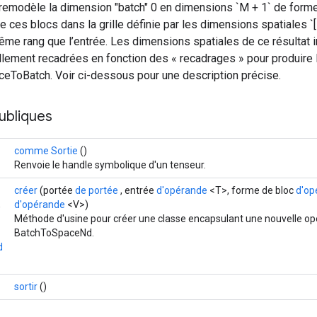
 remodèle la dimension "batch" 0 en dimensions `M + 1` de form
ce ces blocs dans la grille définie par les dimensions spatiales `[1,
ême rang que l’entrée. Les dimensions spatiales de ce résultat 
lement recadrées en fonction des « recadrages » pour produire le
ceToBatch. Voir ci-dessous pour une description précise.
ubliques
comme Sortie
()
Renvoie le handle symbolique d'un tenseur.
créer
(portée
de portée
, entrée
d'opérande
<T>, forme de bloc
d'op
,
d'opérande
<V>)
Méthode d'usine pour créer une classe encapsulant une nouvelle op
BatchToSpaceNd.
d
sortir
()