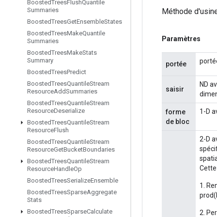
Boosted
Trees
Flush
Quantile
Summaries
Méthode d'usine
Boosted
Trees
Get
Ensemble
States
Boosted
Trees
Make
Quantile
Paramètres
Summaries
Boosted
Trees
Make
Stats
Summary
porté
portée
Boosted
Trees
Predict
Boosted
Trees
Quantile
Stream
ND av
saisir
Resource
Add
Summaries
dimen
Boosted
Trees
Quantile
Stream
Resource
Deserialize
1-D av
forme
de bloc
Boosted
Trees
Quantile
Stream
Resource
Flush
2-D av
Boosted
Trees
Quantile
Stream
spéci
Resource
Get
Bucket
Boundaries
spatia
Boosted
Trees
Quantile
Stream
Cette
Resource
Handle
Op
Boosted
Trees
Serialize
Ensemble
1. Re
Boosted
Trees
Sparse
Aggregate
prod(
Stats
Boosted
Trees
Sparse
Calculate
2. Pe