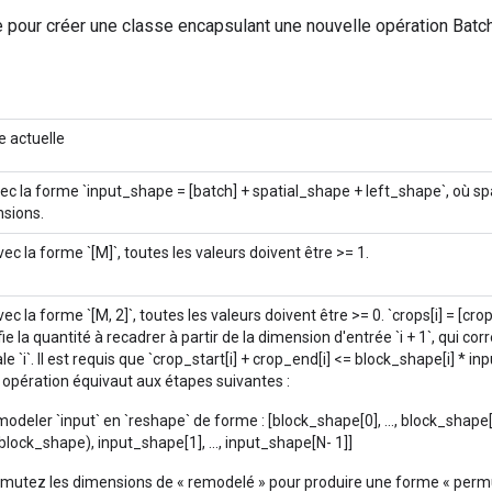
 pour créer une classe encapsulant une nouvelle opération Bat
e actuelle
ec la forme `input_shape = [batch] + spatial_shape + left_shape`, où s
sions.
ec la forme `[M]`, toutes les valeurs doivent être >= 1.
ec la forme `[M, 2]`, toutes les valeurs doivent être >= 0. `crops[i] = [cr
fie la quantité à recadrer à partir de la dimension d'entrée `i + 1`, qui c
le `i`. Il est requis que `crop_start[i] + crop_end[i] <= block_shape[i] * in
 opération équivaut aux étapes suivantes :
modeler `input` en `reshape` de forme : [block_shape[0], ..., block_shape
block_shape), input_shape[1], ..., input_shape[N- 1]]
rmutez les dimensions de « remodelé » pour produire une forme « permu