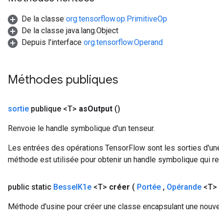
leOp
De la classe
org.tensorflow.op.PrimitiveOp
De la classe java.lang.Object
Depuis l'interface
org.tensorflow.Operand
Méthodes publiques
sortie
publique <T>
as
Output
()
Renvoie le handle symbolique d'un tenseur.
Les entrées des opérations TensorFlow sont les sorties d'une
Flush
méthode est utilisée pour obtenir un handle symbolique qui rep
public static
Bessel
K1e
<T>
créer
(
Portée
,
Opérande
<T> 
eHandleOp
Méthode d'usine pour créer une classe encapsulant une nouve