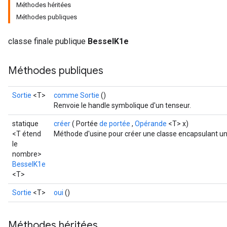
Méthodes héritées
Méthodes publiques
classe finale publique
BesselK1e
Méthodes publiques
Sortie
<T>
comme Sortie
()
Renvoie le handle symbolique d'un tenseur.
t
statique
créer
( Portée
de portée
,
Opérande
<T> x)
<T étend
Méthode d'usine pour créer une classe encapsulant un
le
nombre>
BesselK1e
<T>
Sortie
<T>
oui
()
source
Méthodes héritées