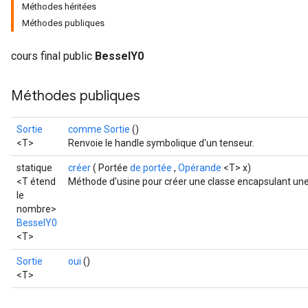
Méthodes héritées
Méthodes publiques
cours final public
BesselY0
Méthodes publiques
Sortie
comme Sortie
()
<T>
Renvoie le handle symbolique d'un tenseur.
t
statique
créer
( Portée
de portée
,
Opérande
<T> x)
<T étend
Méthode d'usine pour créer une classe encapsulant une
le
nombre>
BesselY0
<T>
source
Sortie
oui
()
<T>
leOp