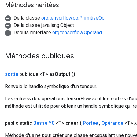
Méthodes héritées
De la classe
org.tensorflow.op.PrimitiveOp
De la classe java.lang.Object
Depuis l'interface
org.tensorflow.Operand
Méthodes publiques
sortie
publique <T>
as
Output
()
Renvoie le handle symbolique d'un tenseur.
Flush
Les entrées des opérations TensorFlow sont les sorties d'une
méthode est utilisée pour obtenir un handle symbolique qui rep
eHandleOp
public static
Bessel
Y0
<T>
créer
(
Portée
,
Opérande
<T> x
Méthode d'usine pour créer une classe encapsulant une nouve
ureSplit