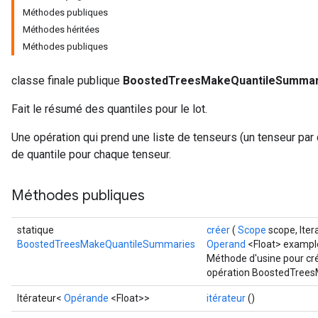
Méthodes publiques
Méthodes héritées
Méthodes publiques
classe finale publique
BoostedTreesMakeQuantileSummar
Fait le résumé des quantiles pour le lot.
Flush
Une opération qui prend une liste de tenseurs (un tenseur par
de quantile pour chaque tenseur.
eHandleOp
Méthodes publiques
statique
créer
(
Scope
scope, Iter
ureSplit
BoostedTreesMakeQuantileSummaries
Operand
<Float> exampl
Méthode d'usine pour cr
opération BoostedTree
Itérateur<
Opérande
<Float>>
itérateur
()