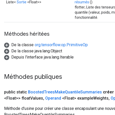
Liste<
Sortie
<Float>>
résumés
()
flotter; Liste des tense
quantile (valeur, poids,
fonctionnalité.
Méthodes héritées
De la classe
org.tensorflow.op.PrimitiveOp
De la classe java.lang.Object
Depuis l'interface java.lang.Iterable
Méthodes publiques
public static
Boosted
Trees
Make
Quantile
Summaries
créer
<Float>> float
Values
,
Operand
<Float> example
Weights
,
O
Méthode d'usine pour créer une classe encapsulant une nouve
BoostedTreesMakeQuantileSummaries.