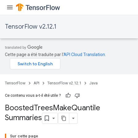
TensorFlow v2.12.1
t
Cette page a été traduite par l'
API Cloud Translation
.
source
TensorFlow
API
TensorFlow v2.12.1
Java
Ce contenu vous a-t-il été utile ?
leOp
Boosted
Trees
Make
Quantile
Summaries
Sur cette page