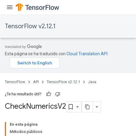
TensorFlow v2.12.1
ureSplit
Esta página se ha traducido con
Cloud Translation API
.
TensorFlow
API
TensorFlow v2.12.1
Java
¿Te ha resultado útil?
Check
Numerics
V2
En esta página
Métodos públicos