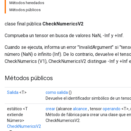
Métodos heredados
Métodos públicos
clase final pública
CheckNumericsV2
Comprueba un tensor en busca de valores NaN, -Inf y +Inf.
Cuando se ejecuta, informa un error "InvalidArgument" si "tens
número (NaN) o infinito (Inf). De lo contrario, devuelve el tens
CheckNumerics (V1), CheckNumericsV2 distingue -Inf y +Inf en
Métodos públicos
Salida
<T>
como salida
()
Devuelve el identificador simbólico de un tenso
estático <T
crear
(alcance
alcance
, tensor
operando
<T>, 
extiende
Método de fábrica para crear una clase que e
Número>
CheckNumericsV2.
CheckNumericsV2