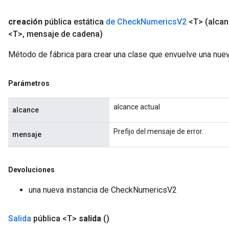
creación
pública estática
de Check
Numerics
V2
<T>
(alca
<T>
,
mensaje de cadena)
Método de fábrica para crear una clase que envuelve una nu
Parámetros
alcance actual
alcance
Prefijo del mensaje de error.
mensaje
Devoluciones
una nueva instancia de CheckNumericsV2
Salida
pública <T>
salida
()