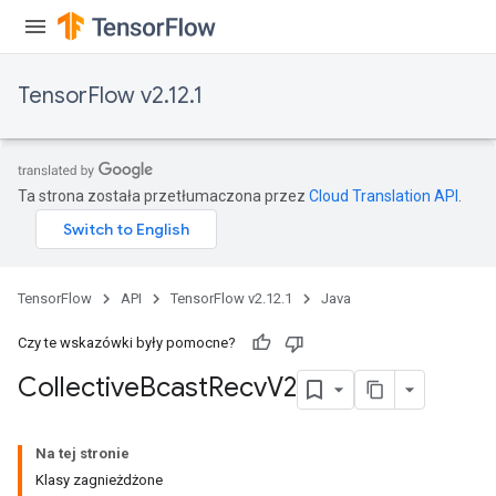
TensorFlow v2.12.1
Ta strona została przetłumaczona przez
Cloud Translation API
.
TensorFlow
API
TensorFlow v2.12.1
Java
Czy te wskazówki były pomocne?
Collective
Bcast
Recv
V2
Na tej stronie
Klasy zagnieżdżone