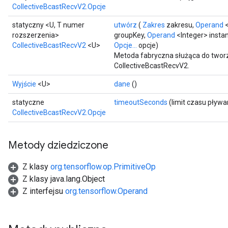
CollectiveBcastRecvV2.Opcje
statyczny <U, T numer
utwórz
(
Zakres
zakresu,
Operand
<
rozszerzenia>
groupKey,
Operand
<Integer> instan
CollectiveBcastRecvV2
<U>
Opcje...
opcje)
Metoda fabryczna służąca do tworz
CollectiveBcastRecvV2.
Wyjście
<U>
dane
()
statyczne
timeoutSeconds
(limit czasu pływ
CollectiveBcastRecvV2.Opcje
Metody dziedziczone
Z klasy
org.tensorflow.op.PrimitiveOp
Z klasy java.lang.Object
Z interfejsu
org.tensorflow.Operand