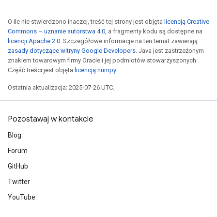
O ile nie stwierdzono inaczej, treść tej strony jest objęta
licencją Creative
Commons – uznanie autorstwa 4.0
, a fragmenty kodu są dostępne na
licencji Apache 2.0
. Szczegółowe informacje na ten temat zawierają
zasady dotyczące witryny Google Developers
. Java jest zastrzeżonym
znakiem towarowym firmy Oracle i jej podmiotów stowarzyszonych.
ryTensorBatch
Część treści jest objęta
licencją numpy
.
dTensorBatch
Ostatnia aktualizacja: 2025-07-26 UTC.
Pozostawaj w kontakcie
Blog
Forum
GitHub
Twitter
rBatch
YouTube