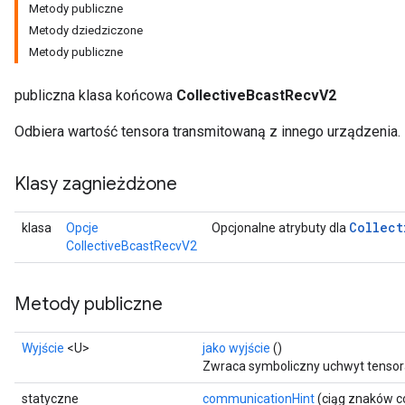
Metody publiczne
Metody dziedziczone
Metody publiczne
publiczna klasa końcowa
CollectiveBcastRecvV2
Odbiera wartość tensora transmitowaną z innego urządzenia.
Klasy zagnieżdżone
Collect
klasa
Opcje
Opcjonalne atrybuty dla
CollectiveBcastRecvV2
Metody publiczne
Wyjście
<U>
jako wyjście
()
Zwraca symboliczny uchwyt tensor
statyczne
communicationHint
(ciąg znaków c