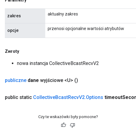
Parametry
aktualny zakres
zakres
przenosi opcjonalne wartości atrybutów
opcje
Zwroty
nowa instancja CollectiveBcastRecvV2
publiczne
dane
wyjściowe <U>
()
public static
Collective
Bcast
Recv
V2
.
Options
timeout
Seco
Czy te wskazówki były pomocne?