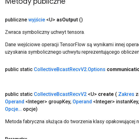
Metody publiczne
publiczne
wyjście
<U>
as
Output
()
Zwraca symboliczny uchwyt tensora.
Dane wejściowe operacji TensorFlow są wynikami innej operac
uzyskania symbolicznego uchwytu reprezentującego obliczen
public static
Collective
Bcast
Recv
V2
.
Options
communicati
public static
Collective
Bcast
Recv
V2
<U>
create
(
Zakres
z
Operand
<Integer> group
Key
,
Operand
<Integer> instan
Key
Opcje
.
.
.
opcje)
Metoda fabryczna służąca do tworzenia klasy opakowującej 