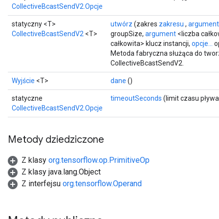
CollectiveBcastSendV2.Opcje
statyczny <T>
utwórz
(zakres
zakresu
,
argument
CollectiveBcastSendV2
<T>
groupSize,
argument
<liczba całko
całkowita> klucz instancji,
opcje...
o
Metoda fabryczna służąca do twor
CollectiveBcastSendV2.
Wyjście
<T>
dane
()
statyczne
timeoutSeconds
(limit czasu pływ
CollectiveBcastSendV2.Opcje
Metody dziedziczone
Z klasy
org.tensorflow.op.PrimitiveOp
Z klasy java.lang.Object
Z interfejsu
org.tensorflow.Operand