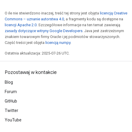
O ile nie stwierdzono inaczej, treść tej strony jest objęta
licencją Creative
Commons – uznanie autorstwa 4.0
, a fragmenty kodu są dostępne na
licencji Apache 2.0
. Szczegółowe informacje na ten temat zawierają
zasady dotyczące witryny Google Developers
. Java jest zastrzeżonym
ryTensorBatch
znakiem towarowym firmy Oracle i jej podmiotów stowarzyszonych.
dTensorBatch
Część treści jest objęta
licencją numpy
.
Ostatnia aktualizacja: 2025-07-26 UTC.
Pozostawaj w kontakcie
Blog
Forum
GitHub
Twitter
rBatch
YouTube
Batch