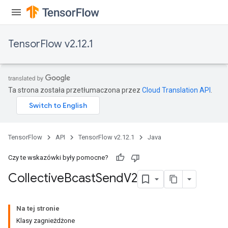
TensorFlow v2.12.1
Ta strona została przetłumaczona przez
Cloud Translation API
.
TensorFlow
API
TensorFlow v2.12.1
Java
Czy te wskazówki były pomocne?
Collective
Bcast
Send
V2
Na tej stronie
Klasy zagnieżdżone