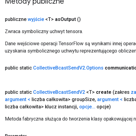
Metody publiczne
publiczne
wyjście
<T>
as
Output
()
Zwraca symboliczny uchwyt tensora.
Dane wejściowe operacji TensorFlow są wynikami innej operac
uzyskania symbolicznego uchwytu reprezentującego obliczen
public static
Collective
Bcast
Send
V2
.
Options
communicati
public static
Collective
Bcast
Send
V2
<T>
create
(zakres
za
argument <
liczba całkowita> group
Size
,
argument <
liczb
liczba całkowita> klucz instancji
,
opcje
.
.
.
opcje)
Metoda fabryczna służąca do tworzenia klasy opakowującej 