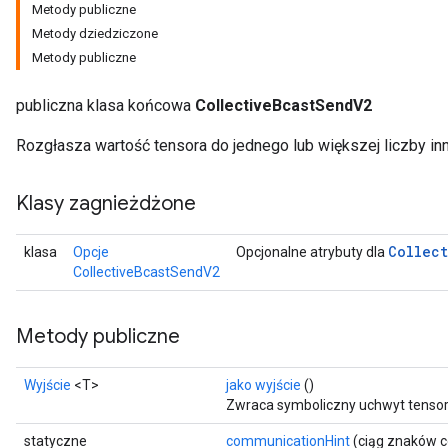
Metody publiczne
Metody dziedziczone
Metody publiczne
publiczna klasa końcowa
CollectiveBcastSendV2
Rozgłasza wartość tensora do jednego lub większej liczby in
Klasy zagnieżdżone
Collect
klasa
Opcje
Opcjonalne atrybuty dla
CollectiveBcastSendV2
Metody publiczne
Wyjście
<T>
jako wyjście
()
Zwraca symboliczny uchwyt tensor
statyczne
communicationHint
(ciąg znaków 