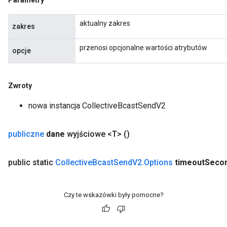
Parametry
aktualny zakres
zakres
przenosi opcjonalne wartości atrybutów
opcje
Zwroty
nowa instancja CollectiveBcastSendV2
publiczne
dane
wyjściowe <T>
()
public static
Collective
Bcast
Send
V2
.
Options
timeout
Seco
Czy te wskazówki były pomocne?