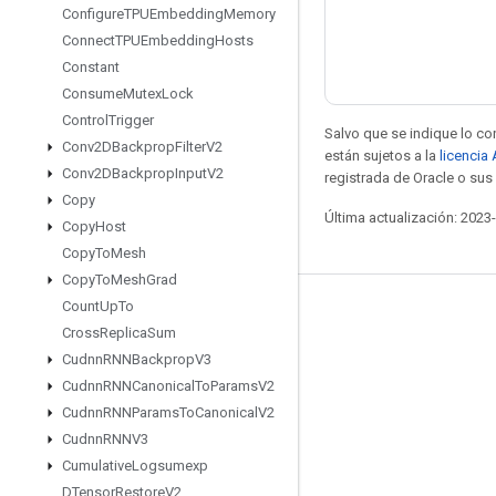
Configure
TPUEmbedding
Memory
Connect
TPUEmbedding
Hosts
Constant
Consume
Mutex
Lock
Control
Trigger
Salvo que se indique lo con
Conv2DBackprop
Filter
V2
están sujetos a la
licencia
Conv2DBackprop
Input
V2
registrada de Oracle o sus 
Copy
Última actualización: 2023
Copy
Host
Copy
To
Mesh
Copy
To
Mesh
Grad
Count
Up
To
Mantente conectado
Cross
Replica
Sum
Blog
Cudnn
RNNBackprop
V3
Cudnn
RNNCanonical
To
Params
V2
Foro
Cudnn
RNNParams
To
Canonical
V2
GitHub
Cudnn
RNNV3
Twitter
Cumulative
Logsumexp
DTensor
Restore
V2
YouTube