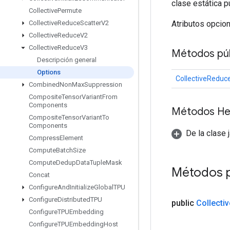
clase estática p
Collective
Permute
Atributos opcio
Collective
Reduce
Scatter
V2
Collective
Reduce
V2
Collective
Reduce
V3
Métodos púb
Descripción general
Options
CollectiveReduc
Combined
Non
Max
Suppression
Composite
Tensor
Variant
From
Components
Métodos He
Composite
Tensor
Variant
To
Components
De la clase 
Compress
Element
Compute
Batch
Size
Compute
Dedup
Data
Tuple
Mask
Métodos 
Concat
Configure
And
Initialize
Global
TPU
Configure
Distributed
TPU
public
Collectiv
Configure
TPUEmbedding
Configure
TPUEmbedding
Host