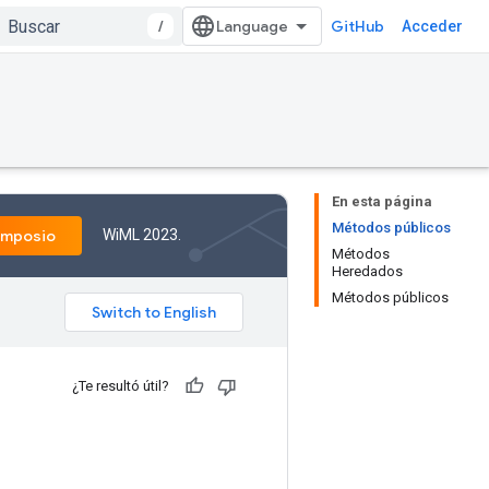
/
GitHub
Acceder
En esta página
Métodos públicos
WiML 2023.
imposio
Métodos
Heredados
Métodos públicos
¿Te resultó útil?