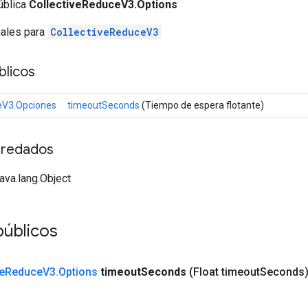
ública
CollectiveReduceV3.Options
nales para
CollectiveReduceV3
licos
eV3.Opciones
timeoutSeconds
(Tiempo de espera flotante)
redados
java.lang.Object
públicos
e
Reduce
V3
.
Options
timeout
Seconds
(Float timeout
Seconds