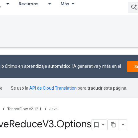
Recursos
Más
lo último en aprendizaje automático, IA generativa y más en el
S
Se usó la
API de Cloud Translation
para traducir esta página.
TensorFlow v2.12.1
Java
ive
Reduce
V3
.
Options