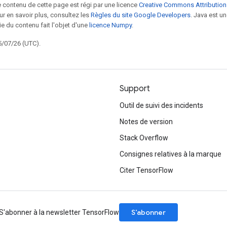
le contenu de cette page est régi par une licence
Creative Commons Attribution
our en savoir plus, consultez les
Règles du site Google Developers
. Java est 
ie du contenu fait l'objet d'une
licence Numpy
.
5/07/26 (UTC).
Support
Outil de suivi des incidents
Notes de version
Stack Overflow
Consignes relatives à la marque
Citer TensorFlow
S’abonner
S'abonner à la newsletter TensorFlow