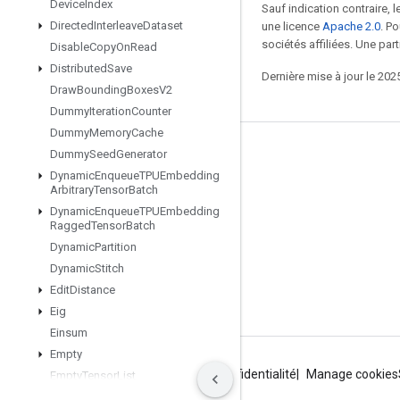
Device
Index
Sauf indication contraire, 
Directed
Interleave
Dataset
une licence
Apache 2.0
. P
sociétés affiliées. Une part
Disable
Copy
On
Read
Distributed
Save
Dernière mise à jour le 202
Draw
Bounding
Boxes
V2
Dummy
Iteration
Counter
Dummy
Memory
Cache
Rester connecté
Dummy
Seed
Generator
Dynamic
Enqueue
TPUEmbedding
Blog
Arbitrary
Tensor
Batch
Dynamic
Enqueue
TPUEmbedding
Forum
Ragged
Tensor
Batch
GitHub
Dynamic
Partition
Dynamic
Stitch
Twitter
Edit
Distance
YouTube
Eig
Einsum
Empty
Conditions d'utilisation
Règles de confidentialité
Manage cookies
Empty
Tensor
List
Empty
Tensor
Map