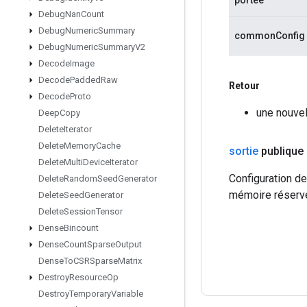
Debug
Nan
Count
Debug
Numeric
Summary
commonConfig
Debug
Numeric
Summary
V2
Decode
Image
Decode
Padded
Raw
Retour
Decode
Proto
une nouve
Deep
Copy
Delete
Iterator
Delete
Memory
Cache
sortie
publique 
Delete
Multi
Device
Iterator
Configuration d
Delete
Random
Seed
Generator
mémoire réserv
Delete
Seed
Generator
Delete
Session
Tensor
Dense
Bincount
Dense
Count
Sparse
Output
Dense
To
CSRSparse
Matrix
Destroy
Resource
Op
Destroy
Temporary
Variable