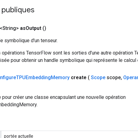
 publiques
<String>
as
Output
()
le symbolique d'un tenseur.
 opérations TensorFlow sont les sorties d'une autre opération T
isée pour obtenir un handle symbolique qui représente le calcul d
nfigure
TPUEmbedding
Memory
create
(
Scope
scope
,
Opera
 pour créer une classe encapsulant une nouvelle opération
mbeddingMemory.
portée actuelle