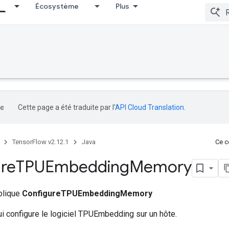
Écosystème
Plus
Cette page a été traduite par l'
API Cloud Translation
.
TensorFlow v2.12.1
Java
Ce co
re
TPUEmbedding
Memory
ublique
ConfigureTPUEmbeddingMemory
i configure le logiciel TPUEmbedding sur un hôte.