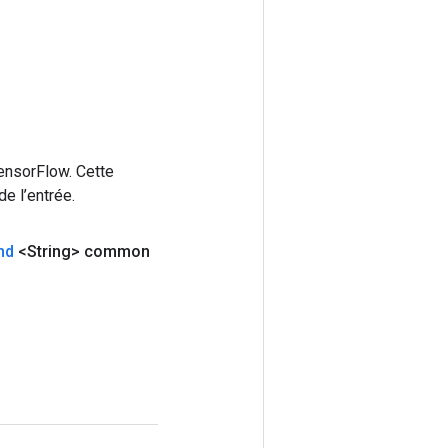
ensorFlow. Cette
e l’entrée.
nd
<String> common