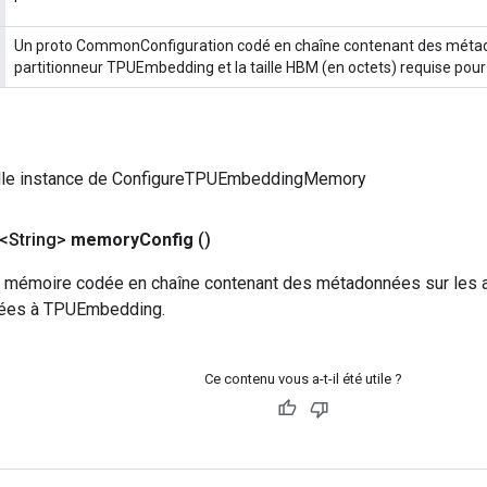
Un proto CommonConfiguration codé en chaîne contenant des métado
partitionneur TPUEmbedding et la taille HBM (en octets) requise pou
lle instance de ConfigureTPUEmbeddingMemory
<String>
memory
Config
()
e mémoire codée en chaîne contenant des métadonnées sur les a
ées à TPUEmbedding.
Ce contenu vous a-t-il été utile ?