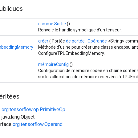
ubliques
comme Sortie
()
Renvoie le handle symbolique d'un tenseur.
créer
( Portée
de portée
,
Opérande
<String> comm
mbeddingMemory
Méthode d'usine pour créer une classe encapsulant
ConfigureTPUEmbeddingMemory.
mémoireConfig
()
Configuration de mémoire codée en chaîne conte
sur les allocations de mémoire réservées à TPUEm
éritées
e
org.tensorflow.op.PrimitiveOp
 java.lang.Object
erface
org.tensorflow.Operand