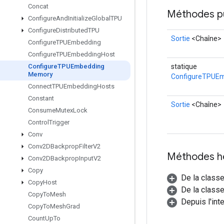
Concat
Méthodes p
Configure
And
Initialize
Global
TPU
Configure
Distributed
TPU
Sortie
<Chaîne>
Configure
TPUEmbedding
Configure
TPUEmbedding
Host
statique
Configure
TPUEmbedding
Memory
ConfigureTPUE
Connect
TPUEmbedding
Hosts
Constant
Sortie
<Chaîne>
Consume
Mutex
Lock
Control
Trigger
Conv
Conv2DBackprop
Filter
V2
Méthodes h
Conv2DBackprop
Input
V2
Copy
De la class
Copy
Host
De la classe
Copy
To
Mesh
Depuis l'int
Copy
To
Mesh
Grad
Count
Up
To