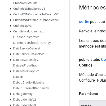
Cross
Replica
Sum
Méthodes
Cudnn
RNNBackprop
V3
Cudnn
RNNCanonical
To
Params
V2
Cudnn
RNNParams
To
Canonical
V2
sortie
publique 
Cudnn
RNNV3
Renvoie le hand
Cumulative
Logsumexp
DTensor
Restore
V2
Les entrées des
DTensor
Set
Global
TPUArray
méthode est util
Data
Service
Dataset
Data
Service
Dataset
V2
public static
Co
Dataset
Cardinality
Config)
Dataset
From
Graph
Dataset
To
Graph
V2
Méthode d'usine
Dawsn
ConfigureTPUE
Debug
Gradient
Identity
Debug
Gradient
Ref
Identity
Paramètres
Debug
Identity
Debug
Identity
V2
Debug
Identity
V3
portée