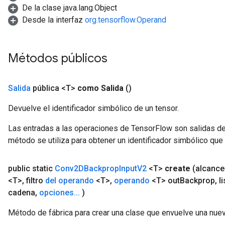
De la clase java.lang.Object
Desde la interfaz
org.tensorflow.Operand
Métodos públicos
Salida
pública <T>
como Salida
()
Devuelve el identificador simbólico de un tensor.
Las entradas a las operaciones de TensorFlow son salidas de
método se utiliza para obtener un identificador simbólico que 
public static
Conv2DBackprop
Input
V2
<T>
create
(alcanc
ryTensorBatch
<T>
,
filtro
del operando
<T>
,
operando
<T> out
Backprop
,
li
dTensorBatch
cadena
,
opciones
.
.
.
)
Método de fábrica para crear una clase que envuelve una nu