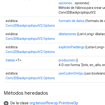
opciones...
opciones)
Método de fábrica para crear 
Conv2DBackpropInputV2.
estática
formato de datos
(formato de 
Conv2DBackpropInputV2.Options
estática
dilataciones
(List<Long> dilata
Conv2DBackpropInputV2.Options
estática
explícitoPaddings
(Lista<Long> 
Conv2DBackpropInputV2.Options
Salida
<T>
producción
()
4-D con forma `[lote, en_alto, 
estática
useCudnnOnGpu
(uso boolean
Conv2DBackpropInputV2.Options
Métodos heredados
De la clase
org.tensorflow.op.PrimitiveOp