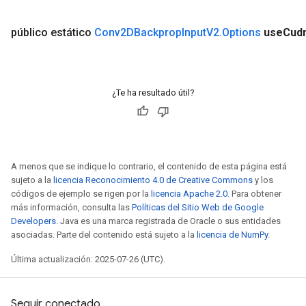
público estático
Conv2DBackprop
Input
V2
.
Options
use
Cud
¿Te ha resultado útil?
A menos que se indique lo contrario, el contenido de esta página está
sujeto a la
licencia Reconocimiento 4.0 de Creative Commons
y los
códigos de ejemplo se rigen por la
licencia Apache 2.0
. Para obtener
más información, consulta las
Políticas del Sitio Web de Google
Developers
. Java es una marca registrada de Oracle o sus entidades
asociadas. Parte del contenido está sujeto a la
licencia de NumPy
.
Última actualización: 2025-07-26 (UTC).
Seguir conectado