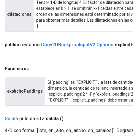
Tensor 1-D de longitud 4. El factor de dilatación pa
establece en k > 1, se omitirán k-1 celdas entre cad
dilataciones
orden de las dimensiones está determinado por el v
para obtener más detalles. Las dilataciones en las 
1.
público estático
Conv2DBackprop
Input
V2
.
Options
explicit
Parámetros
Si `padding` es `"EXPLICIT"`, la lista de cantida
dimensión, la cantidad de relleno insertado a
explícitoPaddings
`explicit_paddings[2 * i]` y `explicit_paddings[
`"EXPLICIT"`, `explicit_paddings` debe estar va
Salida
pública <T>
salida
()
4-D con forma `[lote, en_alto, en_ancho, en_canales]`. Degrada