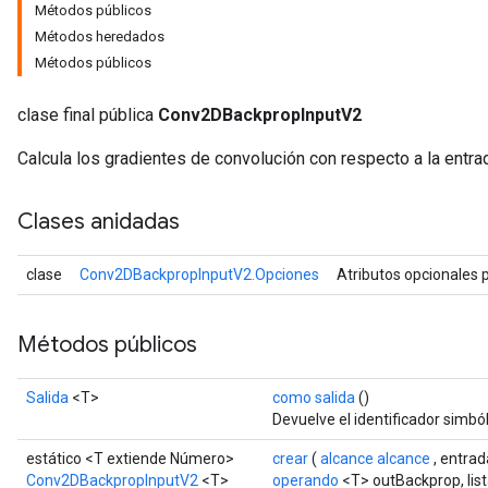
Métodos públicos
Métodos heredados
Métodos públicos
clase final pública
Conv2DBackpropInputV2
Calcula los gradientes de convolución con respecto a la entra
Clases anidadas
clase
Conv2DBackpropInputV2.Opciones
Atributos opcionales 
Métodos públicos
Salida
<T>
como salida
()
Devuelve el identificador simból
estático <T extiende Número>
crear
(
alcance alcance
, entra
Conv2DBackpropInputV2
<T>
operando
<T> outBackprop, list