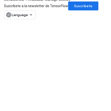
Suscríbete
Suscríbete a la newsletter de TensorFlow
rs
mParameters
rs
Parameters