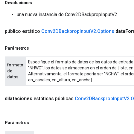
Devoluciones
una nueva instancia de Conv2DBackpropInputV2
público estático
Conv2DBackprop
Input
V2
.
Options
data
For
Parámetros
Especifique el formato de datos de los datos de entrada
formato
"NHWC", los datos se almacenan en el orden de: [lote, e
de
Alternativamente, el formato podría ser "NCHW", el orde
datos
en_canales, en_altura, en_ancho].
dilataciones
estáticas públicas
Conv2DBackprop
Input
V2
.
O
Parámetros