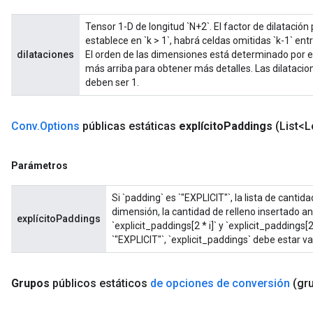
Tensor 1-D de longitud `N+2`. El factor de dilatació
establece en `k > 1`, habrá celdas omitidas `k-1` en
dilataciones
El orden de las dimensiones está determinado por el
más arriba para obtener más detalles. Las dilatacio
deben ser 1.
Conv
.
Options
públicas estáticas
explícito
Paddings
(List<L
Parámetros
Si `padding` es `"EXPLICIT"`, la lista de cantida
dimensión, la cantidad de relleno insertado a
explícitoPaddings
`explicit_paddings[2 * i]` y `explicit_paddings[
`"EXPLICIT"`, `explicit_paddings` debe estar va
Grupos
públicos estáticos
de opciones de conversión
(gr