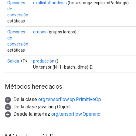
Opciones
explícitoPaddings
(Lista<Long> explícitoPaddings)
de
conversión
estáticas
Opciones
grupos
(grupos largos)
de
conversión
estáticas
Salida
<T>
producción
()
Un tensor (N+1+batch_dims)-D.
Métodos heredados
De la clase
org.tensorflow.op.PrimitiveOp
De la clase java.lang.Object
Desde la interfaz
org.tensorflow.Operand
ryTensorBatch
dTensorBatch