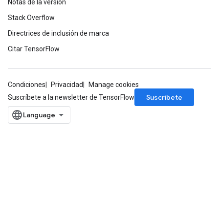
Notas de la versión
Parameters
Stack Overflow
Directrices de inclusión de marca
rParameters
Parameters
Citar TensorFlow
ters
arameters
meters
Condiciones
Privacidad
Manage cookies
rs
Suscríbete
Suscríbete a la newsletter de TensorFlow
tDescentParameters