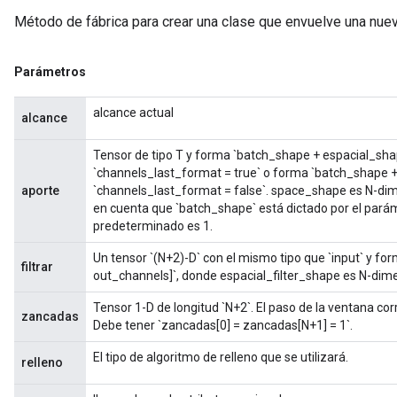
Método de fábrica para crear una clase que envuelve una nue
Parámetros
alcance actual
alcance
Tensor de tipo T y forma `batch_shape + espacial_shap
`channels_last_format = true` o forma `batch_shape + 
aporte
`channels_last_format = false`. space_shape es N-dim
en cuenta que `batch_shape` está dictado por el parám
predeterminado es 1.
Un tensor `(N+2)-D` con el mismo tipo que `input` y for
filtrar
out_channels]`, donde espacial_filter_shape es N-dime
Tensor 1-D de longitud `N+2`. El paso de la ventana co
zancadas
Debe tener `zancadas[0] = zancadas[N+1] = 1`.
El tipo de algoritmo de relleno que se utilizará.
relleno