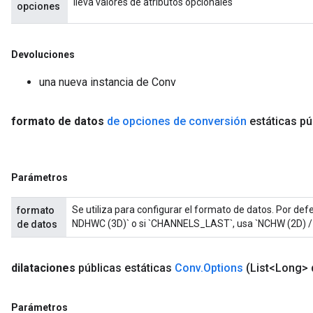
lleva valores de atributos opcionales
opciones
Devoluciones
una nueva instancia de Conv
formato de datos
de opciones de conversión
estáticas pú
Parámetros
Se utiliza para configurar el formato de datos. Por d
formato
NDHWC (3D)` o si `CHANNELS_LAST`, usa `NCHW (2D) /
de datos
dilataciones
públicas estáticas
Conv
.
Options
(List<Long> 
Parámetros