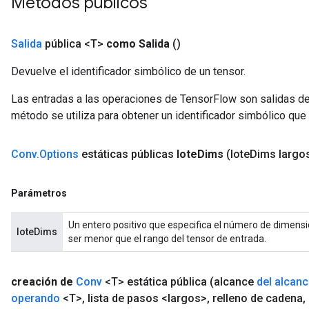
Métodos públicos
Salida
pública <T>
como Salida
()
Devuelve el identificador simbólico de un tensor.
Las entradas a las operaciones de TensorFlow son salidas de
método se utiliza para obtener un identificador simbólico que 
rBatch
Conv
.
Options
estáticas públicas
lote
Dims
(lote
Dims largo
Parámetros
Batch
Un entero positivo que especifica el número de dimensi
atch
loteDims
ser menor que el rango del tensor de entrada.
creación de
Conv
<T> estática pública
(alcance
del alcan
operando
<T>
,
lista de pasos <largos>
,
relleno de cadena
,