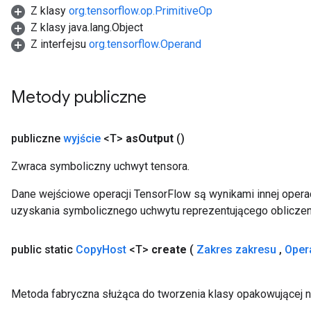
Z klasy
org.tensorflow.op.PrimitiveOp
Z klasy java.lang.Object
Z interfejsu
org.tensorflow.Operand
Metody publiczne
publiczne
wyjście
<T>
as
Output
()
Zwraca symboliczny uchwyt tensora.
Dane wejściowe operacji TensorFlow są wynikami innej operac
uzyskania symbolicznego uchwytu reprezentującego obliczen
ryTensorBatch
dTensorBatch
public static
Copy
Host
<T>
create
(
Zakres zakresu
,
Oper
Metoda fabryczna służąca do tworzenia klasy opakowującej 