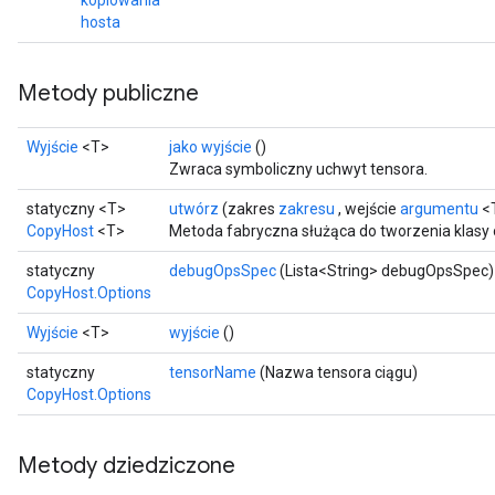
kopiowania
hosta
Metody publiczne
Wyjście
<T>
jako wyjście
()
Zwraca symboliczny uchwyt tensora.
statyczny <T>
utwórz
(zakres
zakresu
, wejście
argumentu
<
CopyHost
<T>
Metoda fabryczna służąca do tworzenia klasy
statyczny
debugOpsSpec
(Lista<String> debugOpsSpec)
CopyHost.Options
Wyjście
<T>
wyjście
()
statyczny
tensorName
(Nazwa tensora ciągu)
CopyHost.Options
Metody dziedziczone