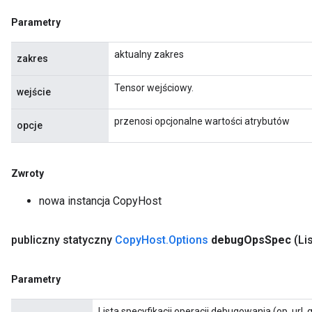
Parametry
aktualny zakres
zakres
rBatch
Tensor wejściowy.
wejście
przenosi opcjonalne wartości atrybutów
opcje
Batch
atch
Zwroty
nowa instancja CopyHost
publiczny statyczny
Copy
Host
.
Options
debug
Ops
Spec
(Li
Parametry
Lista specyfikacji operacji debugowania (op, url,