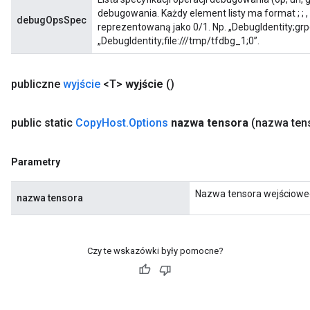
debugowania. Każdy element listy ma format
;
;
,
debugOpsSpec
reprezentowaną jako 0/1. Np. „DebugIdentity;grpc
„DebugIdentity;file:///tmp/tfdbg_1;0”.
publiczne
wyjście
<T>
wyjście
()
public static
Copy
Host
.
Options
nazwa tensora
(nazwa ten
Parametry
Nazwa tensora wejściowe
nazwa tensora
Czy te wskazówki były pomocne?