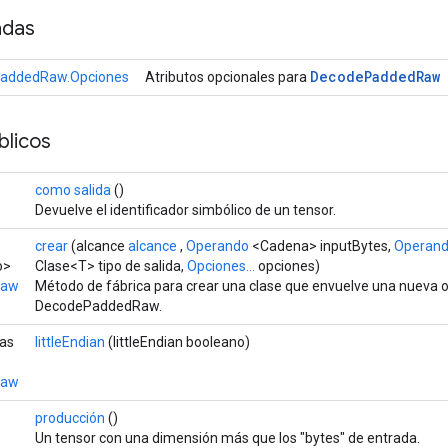
adas
Decode
Padded
Raw
addedRaw.Opciones
Atributos opcionales para
licos
como salida
()
Devuelve el identificador simbólico de un tensor.
crear
(alcance
alcance
,
Operando
<Cadena> inputBytes,
Operan
o>
Clase<T> tipo de salida,
Opciones...
opciones)
Raw
Método de fábrica para crear una clase que envuelve una nueva 
DecodePaddedRaw.
cas
littleEndian
(littleEndian booleano)
Raw
producción
()
Un tensor con una dimensión más que los "bytes" de entrada.