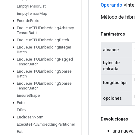
Operando
<Inte
Empty
Tensor
List
Empty
Tensor
Map
Método de fábri
Encode
Proto
Enqueue
TPUEmbedding
Arbitrary
Tensor
Batch
Parámetros
Enqueue
TPUEmbedding
Batch
Enqueue
TPUEmbedding
Integer
alcance
Batch
Enqueue
TPUEmbedding
Ragged
bytes de
Tensor
Batch
entrada
Enqueue
TPUEmbedding
Sparse
Batch
longitud fija
Enqueue
TPUEmbedding
Sparse
Tensor
Batch
Ensure
Shape
opciones
Enter
Erfinv
Euclidean
Norm
Devoluciones
Execute
TPUEmbedding
Partitioner
una nueva
Exit