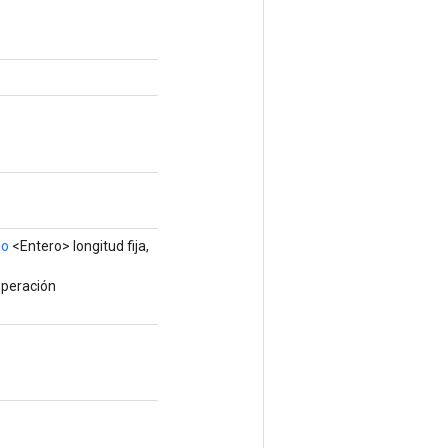
do
<Entero> longitud fija,
operación