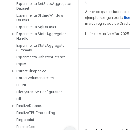
Experimental
Set
Stats
Aggregator
Dataset
A menos que se indique lo 
Experimental
Sliding
Window
ejemplo se rigen por la
lic
Dataset
marca registrada de Oracle
Experimental
Sql
Dataset
Última actualización: 2025
Experimental
Stats
Aggregator
Handle
Experimental
Stats
Aggregator
Summary
Experimental
Unbatch
Dataset
Seguir conectado
Expint
Blog
Extract
Glimpse
V2
Extract
Volume
Patches
Foro
FFTND
GitHub
File
System
Set
Configuration
Twitter
Fill
Finalize
Dataset
YouTube
Finalize
TPUEmbedding
Fingerprint
Fresnel
Cos