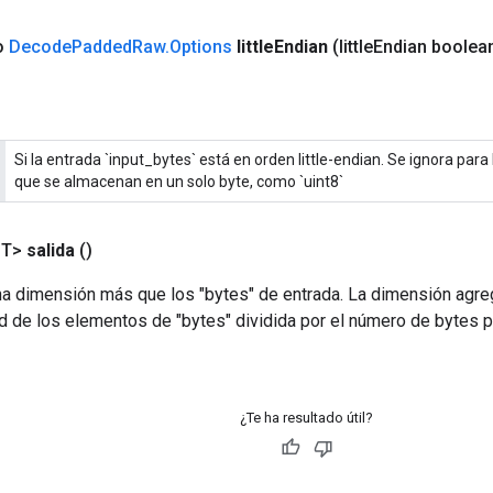
co
Decode
Padded
Raw
.
Options
little
Endian
(little
Endian boolea
Si la entrada `input_bytes` está en orden little-endian. Se ignora para
que se almacenan en un solo byte, como `uint8`
<T>
salida
()
na dimensión más que los "bytes" de entrada. La dimensión agr
tud de los elementos de "bytes" dividida por el número de bytes 
¿Te ha resultado útil?