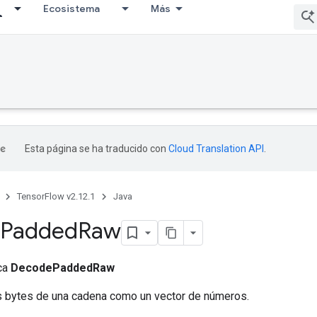
Ecosistema
Más
Esta página se ha traducido con
Cloud Translation API
.
TensorFlow v2.12.1
Java
Padded
Raw
ica
DecodePaddedRaw
os bytes de una cadena como un vector de números.