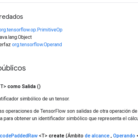
redados
org.tensorflow.op.PrimitiveOp
java.lang.Object
terfaz
org.tensorflow.Operand
públicos
<T>
como Salida
()
tificador simbólico de un tensor.
las operaciones de TensorFlow son salidas de otra operación de
a para obtener un identificador simbólico que representa el cálcu
code
Padded
Raw
<T>
create
(Ámbito
de alcance
,
Operando
<