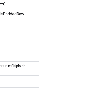
es)
codePaddedRaw.
r un múltiplo del