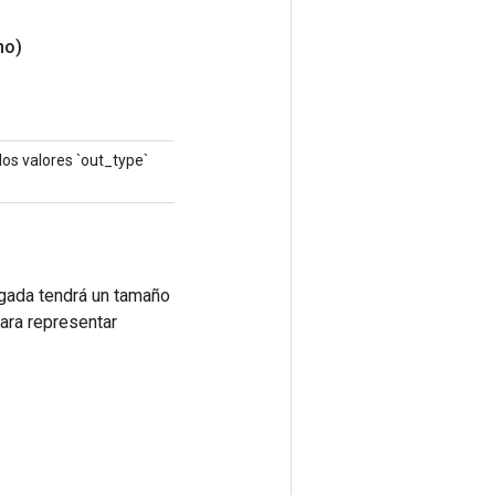
no)
 los valores `out_type`
egada tendrá un tamaño
para representar