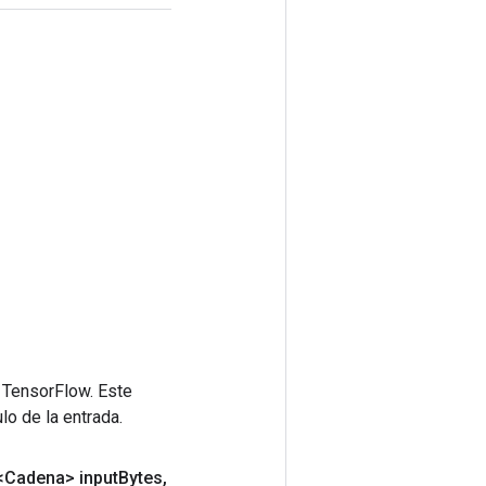
 TensorFlow. Este
lo de la entrada.
Cadena> input
Bytes
,