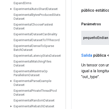
Expand
Dims
Experimental
Auto
Shard
Dataset
público estáti
Experimental
Bytes
Produced
Stats
Dataset
Parámetros
Experimental
Choose
Fastest
Dataset
Experimental
Dataset
Cardinality
pequeñoEndian
Experimental
Dataset
To
TFRecord
Experimental
Dense
To
Sparse
Batch
Dataset
Salida
pública 
Experimental
Latency
Stats
Dataset
Experimental
Matching
Files
Un tensor con u
Dataset
igual a la longi
Experimental
Max
Intra
Op
Parallelism
Dataset
"out_type".
Experimental
Parse
Example
Dataset
Experimental
Private
Thread
Pool
Dataset
Experimental
Random
Dataset
Experimental
Rebatch
Dataset