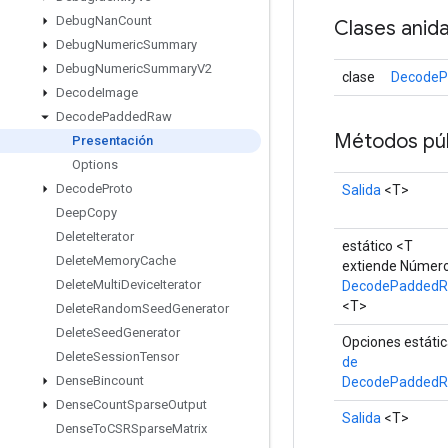
Debug
Nan
Count
Clases anid
Debug
Numeric
Summary
Debug
Numeric
Summary
V2
clase
DecodeP
Decode
Image
Decode
Padded
Raw
Métodos púb
Presentación
Options
Decode
Proto
Salida
<T>
Deep
Copy
Delete
Iterator
estático <T
Delete
Memory
Cache
extiende Númer
Delete
Multi
Device
Iterator
DecodePadded
<T>
Delete
Random
Seed
Generator
Delete
Seed
Generator
Opciones estáti
Delete
Session
Tensor
de
Dense
Bincount
DecodePadded
Dense
Count
Sparse
Output
Salida
<T>
Dense
To
CSRSparse
Matrix