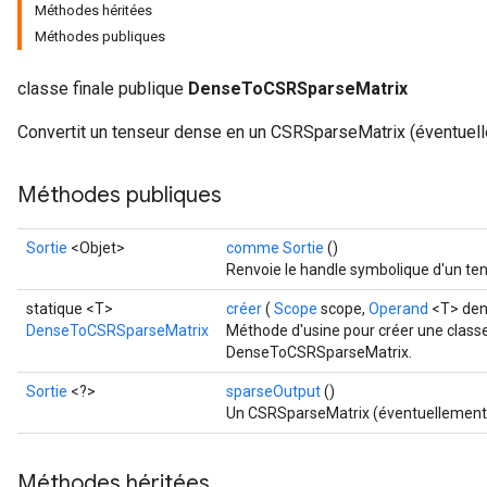
Méthodes héritées
Méthodes publiques
classe finale publique
DenseToCSRSparseMatrix
Convertit un tenseur dense en un CSRSparseMatrix (éventuelle
Méthodes publiques
Sortie
<Objet>
comme Sortie
()
Renvoie le handle symbolique d'un ten
ryTensorBatch
statique <T>
créer
(
Scope
scope,
Operand
<T> den
dTensorBatch
DenseToCSRSparseMatrix
Méthode d'usine pour créer une class
DenseToCSRSparseMatrix.
Sortie
<?>
sparseOutput
()
Un CSRSparseMatrix (éventuellement p
Méthodes héritées