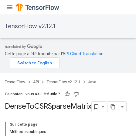
TensorFlow v2.12.1
Cette page a été traduite par l'
API Cloud Translation
.
TensorFlow
API
TensorFlow v2.12.1
Java
Ce contenu vous a-t-il été utile ?
Dense
To
CSRSparse
Matrix
Sur cette page
Méthodes publiques