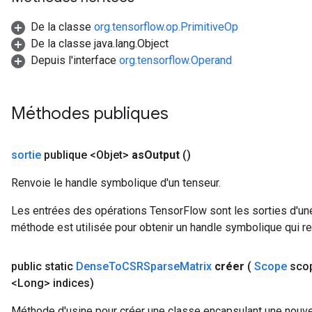
De la classe
org.tensorflow.op.PrimitiveOp
De la classe java.lang.Object
rBatch
Depuis l'interface
org.tensorflow.Operand
Batch
Méthodes publiques
atch
sortie
publique <Objet>
as
Output
()
Renvoie le handle symbolique d'un tenseur.
Les entrées des opérations TensorFlow sont les sorties d'une
méthode est utilisée pour obtenir un handle symbolique qui rep
public static
Dense
To
CSRSparse
Matrix
créer
(
Scope
sco
<Long> indices)
Méthode d'usine pour créer une classe encapsulant une nou