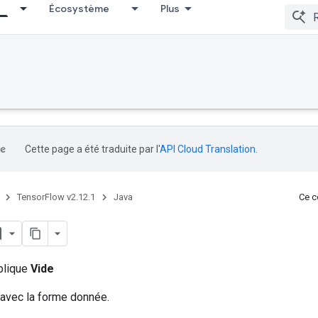
Écosystème
Plus
Cette page a été traduite par l'
API Cloud Translation
.
TensorFlow v2.12.1
Java
Ce co
ublique
Vide
 avec la forme donnée.