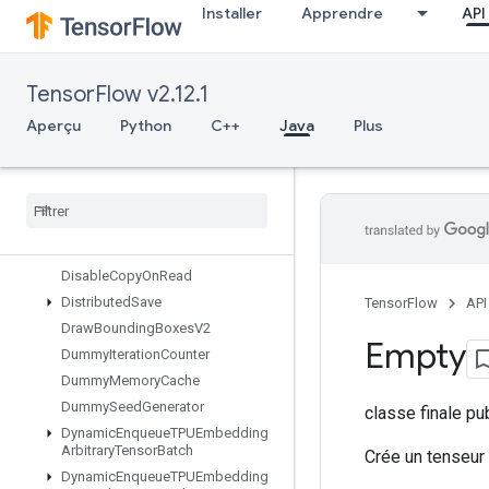
Installer
Apprendre
API
DeleteRandomSeedGenerator
DeleteSeedGenerator
DeleteSessionTensor
TensorFlow v2.12.1
DenseBincount
DenseCountSparseOutput
Aperçu
Python
C++
Java
Plus
DenseToCSRSparseMatrix
Destroy
Resource
Op
Destroy
Temporary
Variable
Device
Index
Directed
Interleave
Dataset
Disable
Copy
On
Read
Distributed
Save
TensorFlow
API
Draw
Bounding
Boxes
V2
Empty
Dummy
Iteration
Counter
Dummy
Memory
Cache
Dummy
Seed
Generator
classe finale p
Dynamic
Enqueue
TPUEmbedding
Arbitrary
Tensor
Batch
Crée un tenseur
Dynamic
Enqueue
TPUEmbedding