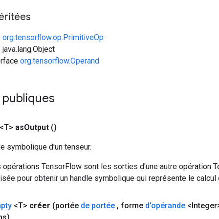
éritées
e
org.tensorflow.op.PrimitiveOp
 java.lang.Object
erface
org.tensorflow.Operand
 publiques
 <T>
as
Output
()
le symbolique d'un tenseur.
 opérations TensorFlow sont les sorties d'une autre opération T
isée pour obtenir un handle symbolique qui représente le calcul d
pty
<T>
créer
(portée
de portée
,
forme
d'opérande
<Integer
ns)