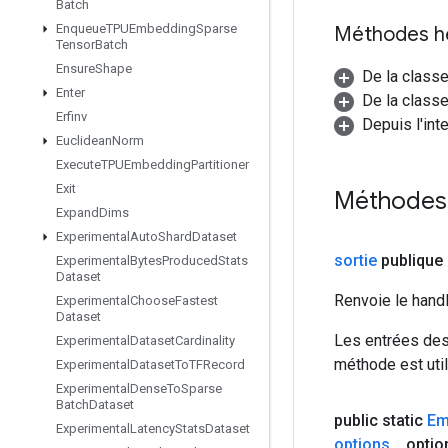
Batch
Enqueue
TPUEmbedding
Sparse
Méthodes h
Tensor
Batch
Ensure
Shape
De la class
Enter
De la classe
Erfinv
Depuis l'int
Euclidean
Norm
Execute
TPUEmbedding
Partitioner
Exit
Méthodes
Expand
Dims
Experimental
Auto
Shard
Dataset
sortie
publique
Experimental
Bytes
Produced
Stats
Dataset
Renvoie le hand
Experimental
Choose
Fastest
Dataset
Les entrées des
Experimental
Dataset
Cardinality
méthode est util
Experimental
Dataset
To
TFRecord
Experimental
Dense
To
Sparse
Batch
Dataset
public static
Em
Experimental
Latency
Stats
Dataset
options
.
.
.
optio