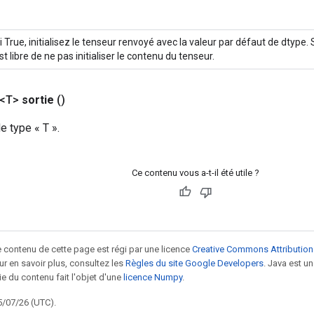
i True, initialisez le tenseur renvoyé avec la valeur par défaut de dtype.
st libre de ne pas initialiser le contenu du tenseur.
 <T>
sortie
()
e type « T ».
Ce contenu vous a-t-il été utile ?
le contenu de cette page est régi par une licence
Creative Commons Attribution
our en savoir plus, consultez les
Règles du site Google Developers
. Java est 
ie du contenu fait l'objet d'une
licence Numpy
.
5/07/26 (UTC).