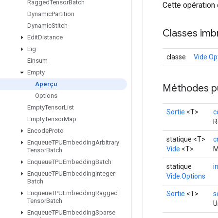
Ragged
Tensor
Batch
Cette opération 
Dynamic
Partition
Dynamic
Stitch
Classes imb
Edit
Distance
Eig
classe
Vide.Op
Einsum
Empty
Aperçu
Méthodes p
Options
Empty
Tensor
List
Sortie
<T>
c
Empty
Tensor
Map
R
Encode
Proto
statique <T>
c
Enqueue
TPUEmbedding
Arbitrary
Vide
<T>
M
Tensor
Batch
Enqueue
TPUEmbedding
Batch
statique
in
Enqueue
TPUEmbedding
Integer
Vide.Options
Batch
Enqueue
TPUEmbedding
Ragged
Sortie
<T>
s
Tensor
Batch
U
Enqueue
TPUEmbedding
Sparse