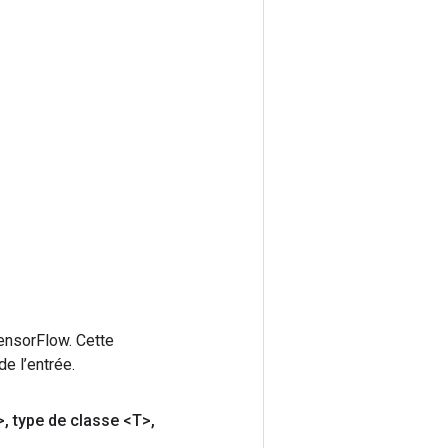
ensorFlow. Cette
e l’entrée.
>
,
type de classe <T>
,