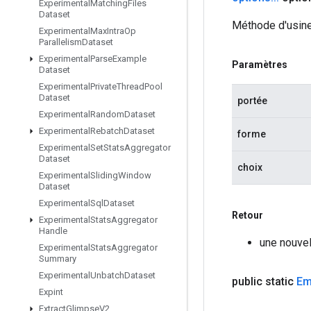
Experimental
Matching
Files
Dataset
Méthode d'usine
Experimental
Max
Intra
Op
Parallelism
Dataset
Experimental
Parse
Example
Paramètres
Dataset
Experimental
Private
Thread
Pool
Dataset
portée
Experimental
Random
Dataset
Experimental
Rebatch
Dataset
forme
Experimental
Set
Stats
Aggregator
Dataset
choix
Experimental
Sliding
Window
Dataset
Experimental
Sql
Dataset
Retour
Experimental
Stats
Aggregator
Handle
une nouvel
Experimental
Stats
Aggregator
Summary
Experimental
Unbatch
Dataset
public static
Em
Expint
Extract
Glimpse
V2