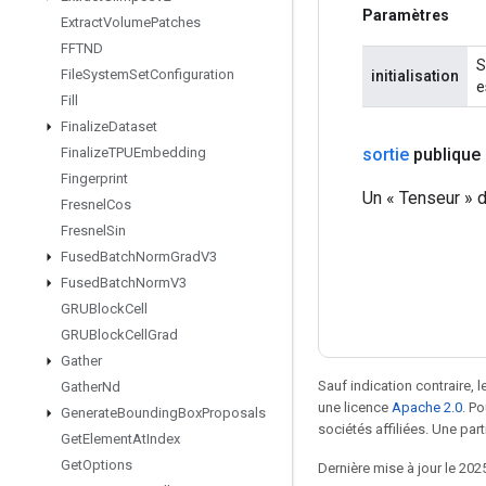
Paramètres
Extract
Volume
Patches
FFTND
S
File
System
Set
Configuration
initialisation
e
Fill
Finalize
Dataset
sortie
publique
Finalize
TPUEmbedding
Fingerprint
Un « Tenseur » d
Fresnel
Cos
Fresnel
Sin
Fused
Batch
Norm
Grad
V3
Fused
Batch
Norm
V3
GRUBlock
Cell
GRUBlock
Cell
Grad
Gather
Sauf indication contraire, 
Gather
Nd
une licence
Apache 2.0
. P
Generate
Bounding
Box
Proposals
sociétés affiliées. Une part
Get
Element
At
Index
Get
Options
Dernière mise à jour le 202