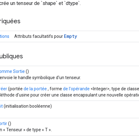
crée un tenseur de `shape` et `dtype`.
riquées
Empty
tions
Attributs facultatifs pour
ubliques
omme Sortie
()
envoie le handle symbolique d'un tenseur.
réer
(portée
de la portée
, forme
de l'opérande
<Integer>, type de class
éthode d'usine pour créer une classe encapsulant une nouvelle opérat
it
(initialisation booléenne)
ortir
()
n « Tenseur » de type « T ».