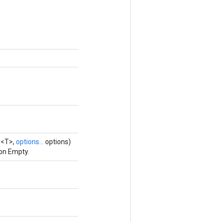
e<T>,
options...
options)
ion Empty.